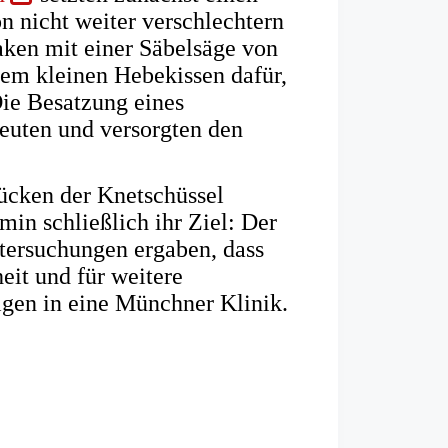
in
on nicht weiter verschlechtern
einem
aken mit einer Säbelsäge von
neuen
nem kleinen Hebekissen dafür,
Tab)
Die Besatzung eines
euten und versorgten den
cken der Knetschüssel
min schließlich ihr Ziel: Der
tersuchungen ergaben, dass
eit und für weitere
gen in eine Münchner Klinik.