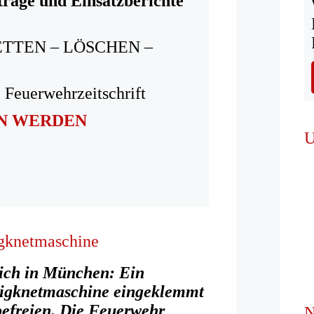
träge und Einsatzberichte
ETTEN – LÖSCHEN –
 Feuerwehrzeitschrift
IN WERDEN
U
igknetmaschine
 sich in München: Ein
Teigknetmaschine eingeklemmt
befreien. Die Feuerwehr
N