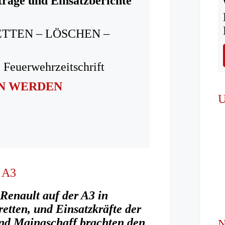
träge und Einsatzberichte
ETTEN – LÖSCHEN –
 Feuerwehrzeitschrift
IN WERDEN
U
r A3
Renault auf der A3 in
etten, und Einsatzkräfte der
nd Mainaschaff brachten den
N