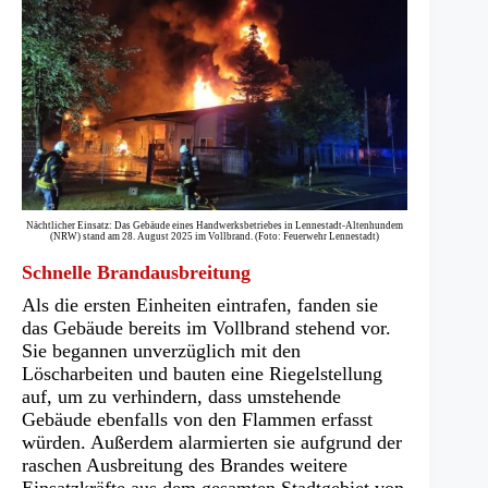
Nächtlicher Einsatz: Das Gebäude eines Handwerksbetriebes in Lennestadt-Altenhundem
(NRW) stand am 28. August 2025 im Vollbrand. (Foto: Feuerwehr Lennestadt)
Schnelle Brandausbreitung
Als die ersten Einheiten eintrafen, fanden sie
das Gebäude bereits im Vollbrand stehend vor.
Sie begannen unverzüglich mit den
Löscharbeiten und bauten eine Riegelstellung
auf, um zu verhindern, dass umstehende
Gebäude ebenfalls von den Flammen erfasst
würden. Außerdem alarmierten sie aufgrund der
raschen Ausbreitung des Brandes weitere
Einsatzkräfte aus dem gesamten Stadtgebiet von