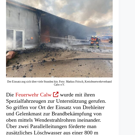
Der Einsatz zog sich über viele Stunden hin. Foto: Markus Fritsch, Kreisfeuerwehrverband
Calw e.V.
(Öffnet
Die
Feuerwehr Calw
wurde mit ihren
in
Spezialfahrzeugen zur Unterstützung gerufen.
einem
So griffen vor Ort der Einsatz von Drehleiter
neuen
und Gelenkmast zur Brandbekämpfung von
Tab)
oben mittels Wendestrahlrohren ineinander.
Über zwei Parallelleitungen förderte man
zusätzliches Löschwasser aus einer 800 m