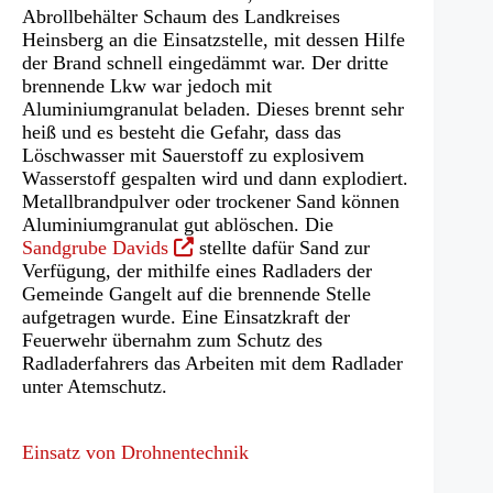
Abrollbehälter Schaum des Landkreises
Heinsberg an die Einsatzstelle, mit dessen Hilfe
der Brand schnell eingedämmt war. Der dritte
brennende Lkw war jedoch mit
Aluminiumgranulat beladen. Dieses brennt sehr
heiß und es besteht die Gefahr, dass das
Löschwasser mit Sauerstoff zu explosivem
Wasserstoff gespalten wird und dann explodiert.
Metallbrandpulver oder trockener Sand können
Aluminiumgranulat gut ablöschen. Die
(Öffnet
Sandgrube Davids
stellte dafür Sand zur
in
Verfügung, der mithilfe eines Radladers der
einem
Gemeinde Gangelt auf die brennende Stelle
neuen
aufgetragen wurde. Eine Einsatzkraft der
Tab)
Feuerwehr übernahm zum Schutz des
Radladerfahrers das Arbeiten mit dem Radlader
unter Atemschutz.
Einsatz von Drohnentechnik