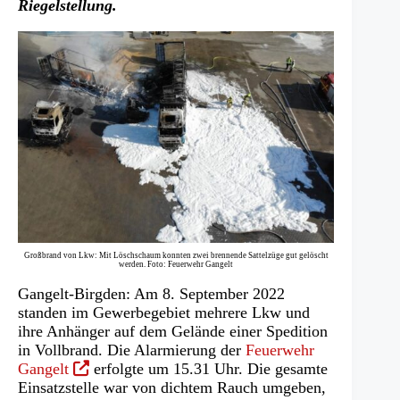
Riegelstellung.
Großbrand von Lkw: Mit Löschschaum konnten zwei brennende Sattelzüge gut gelöscht
werden. Foto: Feuerwehr Gangelt
Gangelt-Birgden: Am 8. September 2022
standen im Gewerbegebiet mehrere Lkw und
ihre Anhänger auf dem Gelände einer Spedition
in Vollbrand. Die Alarmierung der
Feuerwehr
(Öffnet
Gangelt
erfolgte um 15.31 Uhr. Die gesamte
in
Einsatzstelle war von dichtem Rauch umgeben,