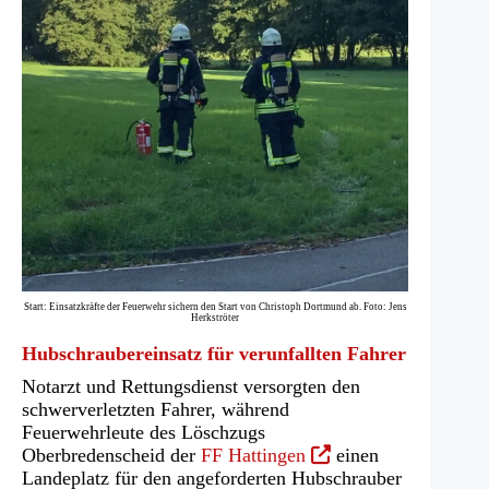
Start: Einsatzkräfte der Feuerwehr sichern den Start von Christoph Dortmund ab. Foto: Jens
Herkströter
Hubschraubereinsatz für verunfallten Fahrer
Notarzt und Rettungsdienst versorgten den
schwerverletzten Fahrer, während
Feuerwehrleute des Löschzugs
(Öffnet
Oberbredenscheid der
FF Hattingen
einen
in
Landeplatz für den angeforderten Hubschrauber