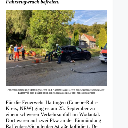
Fahrzeugwrack befreien.
Patientenbetreuung: Rettungsdienst und Notarzt stabilisieren den schwerverletzten SUV-
Fahrer vor dem Transport in eine Spezialklinik. Foto: Jens Herkströter
Für die Feuerwehr Hattingen (Ennepe-Ruhr-
Kreis, NRW) ging es am 25. September zu
einem schweren Verkehrsunfall im Wodantal.
Dort waren auf zwei Pkw an der Einmündung
Raffenberg/Schulenbergstraße kollidiert. Der