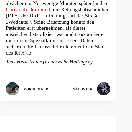
einem
absicherten. Nur wenige Minuten später landete
neuen
Christoph Dortmund
, ein Rettungshubschrauber
Tab)
(RTH) der DRF Luftrettung, auf der Straße
„Wodantal“. Seine Besatzung konnte den
Patienten erst übernehmen, als dieser
ausreichend stabilisiert war und transportierte
ihn in eine Spezialklinik in Essen. Dabei
sicherten die Feuerwehrkräfte erneut den Start
des RTH ab.
Jens Herkströter (Feuerwehr Hattingen)
VORHERIGER
NÄCHSTER