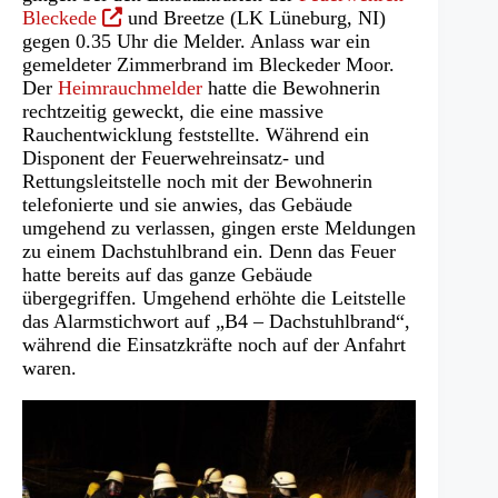
(Öffnet
Bleckede
und Breetze (LK Lüneburg, NI)
in
gegen 0.35 Uhr die Melder. Anlass war ein
einem
gemeldeter Zimmerbrand im Bleckeder Moor.
neuen
Der
Heimrauchmelder
hatte die Bewohnerin
Tab)
rechtzeitig geweckt, die eine massive
Rauchentwicklung feststellte. Während ein
Disponent der Feuerwehreinsatz- und
Rettungsleitstelle noch mit der Bewohnerin
telefonierte und sie anwies, das Gebäude
umgehend zu verlassen, gingen erste Meldungen
zu einem Dachstuhlbrand ein. Denn das Feuer
hatte bereits auf das ganze Gebäude
übergegriffen. Umgehend erhöhte die Leitstelle
das Alarmstichwort auf „B4 – Dachstuhlbrand“,
während die Einsatzkräfte noch auf der Anfahrt
waren.