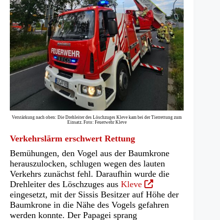
Verstärkung nach oben: Die Drehleiter des Löschzuges Kleve kam bei der Tierrettung zum
Einsatz. Foto: Feuerwehr Kleve
Verkehrslärm erschwert Rettung
Bemühungen, den Vogel aus der Baumkrone
herauszulocken, schlugen wegen des lauten
Verkehrs zunächst fehl. Daraufhin wurde die
(Öffnet
Drehleiter des Löschzuges aus
Kleve
in
eingesetzt, mit der Sissis Besitzer auf Höhe der
einem
Baumkrone in die Nähe des Vogels gefahren
neuen
werden konnte. Der Papagei sprang