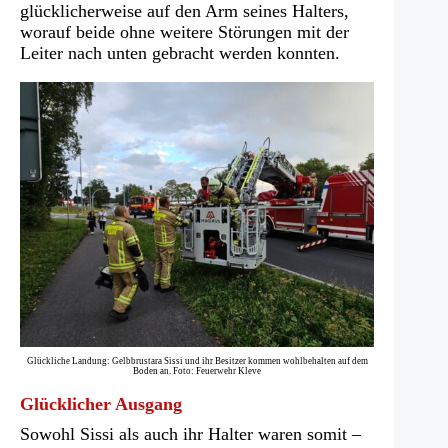
Tab)
glücklicherweise auf den Arm seines Halters,
worauf beide ohne weitere Störungen mit der
Leiter nach unten gebracht werden konnten.
Glückliche Landung: Gelbbrustara Sissi und ihr Besitzer kommen wohlbehalten auf dem
Boden an. Foto: Feuerwehr Kleve
Glücklicher Ausgang
Sowohl Sissi als auch ihr Halter waren somit –