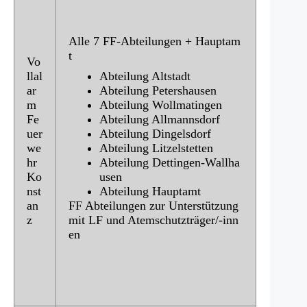
Alle 7 FF-Abteilungen + Hauptam
t
Vo
llal
Abteilung Altstadt
ar
Abteilung Petershausen
m
Abteilung Wollmatingen
Fe
Abteilung Allmannsdorf
uer
Abteilung Dingelsdorf
we
Abteilung Litzelstetten
hr
Abteilung Dettingen-Wallha
Ko
usen
nst
Abteilung Hauptamt
an
FF Abteilungen zur Unterstützung
z
mit LF und Atemschutzträger/-inn
en