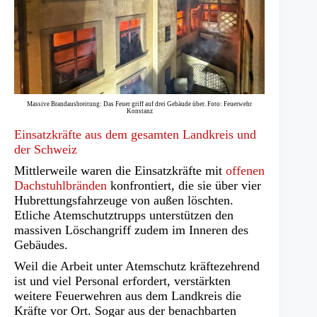
Massive Brandausbreitung: Das Feuer griff auf drei Gebäude über. Foto: Feuerwehr
Konstanz
Einsatzkräfte aus dem gesamten Landkreis und
der Schweiz
Mittlerweile waren die Einsatzkräfte mit
offenen
Dachstuhlbränden
konfrontiert, die sie über vier
Hubrettungsfahrzeuge von außen löschten.
Etliche Atemschutztrupps unterstützen den
massiven Löschangriff zudem im Inneren des
Gebäudes.
Weil die Arbeit unter Atemschutz kräftezehrend
ist und viel Personal erfordert, verstärkten
weitere Feuerwehren aus dem Landkreis die
Kräfte vor Ort. Sogar aus der benachbarten