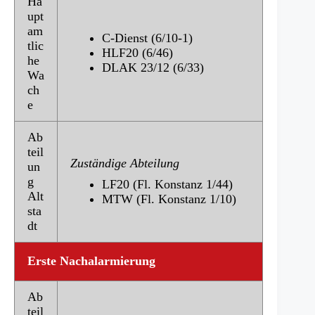
Ha
upt
am
C-Dienst (6/10-1)
tlic
HLF20 (6/46)
he
DLAK 23/12 (6/33)
Wa
ch
e
Ab
teil
Zuständige Abteilung
un
g
LF20 (Fl. Konstanz 1/44)
Alt
MTW (Fl. Konstanz 1/10)
sta
dt
Erste Nachalarmierung
Ab
teil