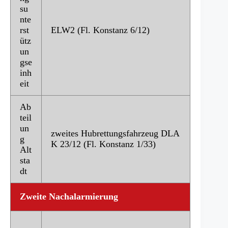
su
nte
rst
ELW2 (Fl. Konstanz 6/12)
ütz
un
gse
inh
eit
Ab
teil
un
zweites Hubrettungsfahrzeug DLA
g
K 23/12 (Fl. Konstanz 1/33)
Alt
sta
dt
Zweite Nachalarmierung