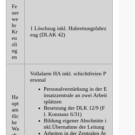
Fe
uer
we
hr
1 Löschzug inkl. Hubrettungsfahrz
Kr
eug (DLAK 42)
eu
zli
ng
en
Vollalarm HA inkl. schichtfreien P
ersonal
Personalverstärkung in der E
insatzzentrale an zwei Arbeit
Ha
splätzen
upt
Besetzung der DLK 12/9 (F
am
l. Konstanz 6/31)
tlic
Bildung eigener Abschnitte i
he
nkl.Übernahme der Leitung
Wa
Arbeiten in der Zentralen At
ch