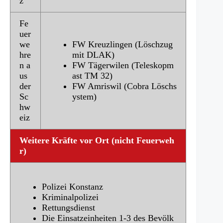
z
Fe
uer
we
FW Kreuzlingen (Löschzug
hre
mit DLAK)
n a
FW Tägerwilen (Teleskopm
us
ast TM 32)
der
FW Amriswil (Cobra Löschs
Sc
ystem)
hw
eiz
Weitere Kräfte vor Ort (nicht Feuerweh
r)
Polizei Konstanz
Kriminalpolizei
Rettungsdienst
Die Einsatzeinheiten 1-3 des Bevölk