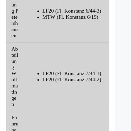
un
g P
LF20 (Fl. Konstanz 6/44-3)
ete
MTW (Fl. Konstanz 6/19)
rsh
aus
en
Ab
teil
un
g
W
LF20 (Fl. Konstanz 7/44-1)
oll
LF20 (Fl. Konstanz 7/44-2)
ma
tin
ge
n
Fü
hru
ng