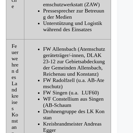
emschutzwerkstatt (ZAW)
e
Pressesprecher zur Betreuun
g der Medien
Unterstützung und Logistik
während des Einsatzes
Fe
FW Allensbach (Atemschutz
uer
geräteträger/-innen, DLAK
we
23-12 zur Gebietsabdeckung
hre
der Gemeinden Allensbach,
n d
Reichenau und Konstanz)
es
FW Radolfzell (u.a. AB-Ate
La
mschutz)
nd
FW Singen (u.a. LUF60)
kre
WF Constellium aus Singen
ise
(AB-Schaum
s
Drohnengruppe des LK Kon
Ko
stan
nst
Kreisbrandmeister Andreas
an
Egger