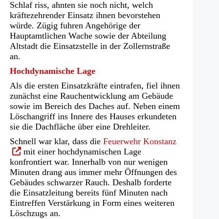
Schlaf riss, ahnten sie noch nicht, welch
kräftezehrender Einsatz ihnen bevorstehen
würde. Zügig fuhren Angehörige der
Hauptamtlichen Wache sowie der Abteilung
Altstadt die Einsatzstelle in der Zollernstraße
an.
Hochdynamische Lage
Als die ersten Einsatzkräfte eintrafen, fiel ihnen
zunächst eine Rauchentwicklung am Gebäude
sowie im Bereich des Daches auf. Neben einem
Löschangriff ins Innere des Hauses erkundeten
sie die Dachfläche über eine Drehleiter.
(Öffnet
Schnell war klar, dass die
Feuerwehr Konstanz
in
mit einer hochdynamischen Lage
einem
konfrontiert war. Innerhalb von nur wenigen
neuen
Minuten drang aus immer mehr Öffnungen des
Tab)
Gebäudes schwarzer Rauch. Deshalb forderte
die Einsatzleitung bereits fünf Minuten nach
Eintreffen Verstärkung in Form eines weiteren
Löschzugs an.