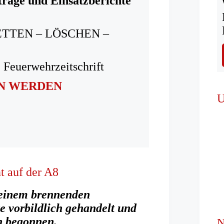
träge und Einsatzberichte
ETTEN – LÖSCHEN –
 Feuerwehrzeitschrift
IN WERDEN
U
nt auf der A8
 einem brennenden
e vorbildlich gehandelt und
n begonnen.
N