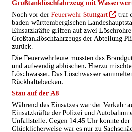
Großtanklöschfahrzeug mit Wasserwer
(Öffnet
Noch vor der
Feuerwehr Stuttgart
traf 
in
baden-württembergischen Landeshauptstad
einem
Einsatzkräfte griffen auf zwei Löschrohr
neuen
Großtanklöschfahrzeugs der Abteilung Pli
Tab)
zurück.
Die Feuerwehrleute mussten das Brandgu
und aufwendig ablöschen. Hierzu mischten
Löschwasser. Das Löschwasser sammelten
Rückhaltebecken.
Stau auf der A8
Während des Einsatzes war der Verkehr auf
Einsatzkräfte der Polizei und Autobahnmei
Unfallstelle. Gegen 14.45 Uhr konnte der
Glücklicherweise war es nur zu Sachsch