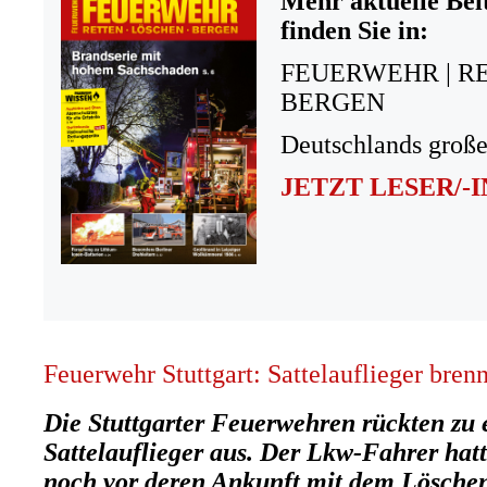
Mehr aktuelle Bei
finden Sie in:
FEUERWEHR | R
BERGEN
Deutschlands große
JETZT LESER/-
Feuerwehr Stuttgart: Sattelauflieger bren
Die Stuttgarter Feuerwehren rückten zu
Sattelauflieger aus. Der Lkw-Fahrer hatt
noch vor deren Ankunft mit dem Lösche