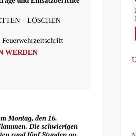
träge und Einsatzberichte
ETTEN – LÖSCHEN –
 Feuerwehrzeitschrift
IN WERDEN
U
am Montag, den 16.
Flammen. Die schwierigen
en rund fünf Stunden an.
N