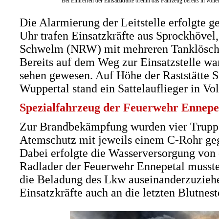
Bei Eintreffen der Einsatzkräfte brennt das Fahrzeug bereits in vo
Die Alarmierung der Leitstelle erfolgte 
Uhr trafen Einsatzkräfte aus Sprockhövel
Schwelm (NRW) mit mehreren Tanklöschf
Bereits auf dem Weg zur Einsatzstelle w
sehen gewesen. Auf Höhe der Raststätte S
Wuppertal stand ein Sattelauflieger in Vol
Spezialfahrzeug der Feuerwehr Ennepe
Zur Brandbekämpfung wurden vier Trupps 
Atemschutz mit jeweils einem C-Rohr ge
Dabei erfolgte die Wasserversorgung von 
Radlader der Feuerwehr Ennepetal musst
die Beladung des Lkw auseinanderzuziehe
Einsatzkräfte auch an die letzten Blutne