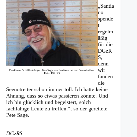
„Santia
no
spende
t
regelm
äßig
für die
DGzR
S,
denn
wir
Dankbarer Schiffbrüchiger: Pete Sage von Santiano bei den Seenotrettern.
Foto: DGzRS
fanden
die
Seenotretter schon immer toll. Ich hatte keine
Ahnung, dass so etwas passieren könnte. Und
ich bin glücklich und begeistert, solch
fachfähige Leute zu treffen.“, so der gerettete
Pete Sage.
DGzRS