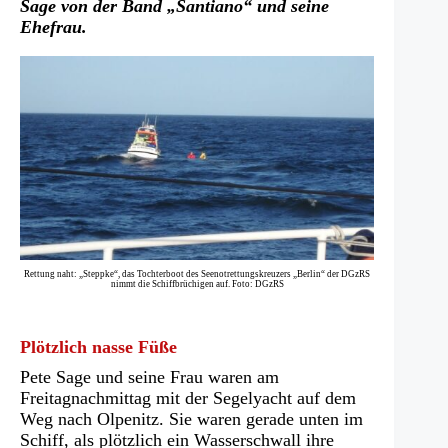
Sage von der Band „Santiano“ und seine
Ehefrau.
Rettung naht: „Steppke“, das Tochterboot des Seenotrettungskreuzers „Berlin“ der DGzRS
nimmt die Schiffbrüchigen auf. Foto: DGzRS
Plötzlich nasse Füße
Pete Sage und seine Frau waren am
Freitagnachmittag mit der Segelyacht auf dem
Weg nach Olpenitz. Sie waren gerade unten im
Schiff, als plötzlich ein Wasserschwall ihre