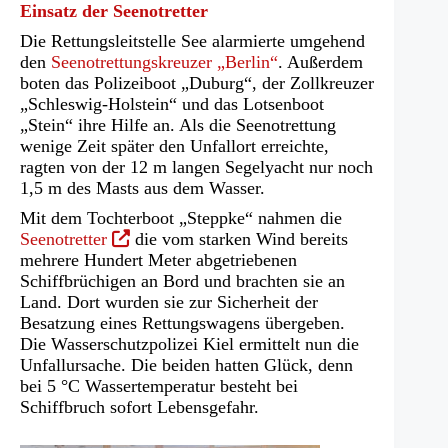
Einsatz der Seenotretter
Die Rettungsleitstelle See alarmierte umgehend
den
Seenotrettungskreuzer „Berlin“
. Außerdem
boten das Polizeiboot „Duburg“, der Zollkreuzer
„Schleswig-Holstein“ und das Lotsenboot
„Stein“ ihre Hilfe an. Als die Seenotrettung
wenige Zeit später den Unfallort erreichte,
ragten von der 12 m langen Segelyacht nur noch
1,5 m des Masts aus dem Wasser.
Mit dem Tochterboot „Steppke“ nahmen die
(Öffnet
Seenotretter
die vom starken Wind bereits
in
mehrere Hundert Meter abgetriebenen
einem
Schiffbrüchigen an Bord und brachten sie an
neuen
Land. Dort wurden sie zur Sicherheit der
Tab)
Besatzung eines Rettungswagens übergeben.
Die Wasserschutzpolizei Kiel ermittelt nun die
Unfallursache. Die beiden hatten Glück, denn
bei 5 °C Wassertemperatur besteht bei
Schiffbruch sofort Lebensgefahr.