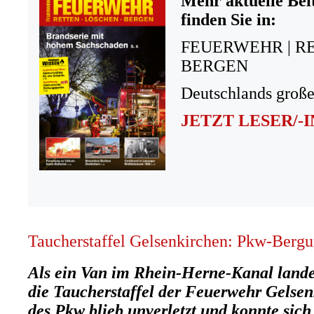
Mehr aktuelle Bei
finden Sie in:
FEUERWEHR | R
BERGEN
Deutschlands große
JETZT LESER/-
Taucherstaffel Gelsenkirchen: Pkw-Bergu
Als ein Van im Rhein-Herne-Kanal landet
die Taucherstaffel der Feuerwehr Gelsen
des Pkw blieb unverletzt und konnte sich