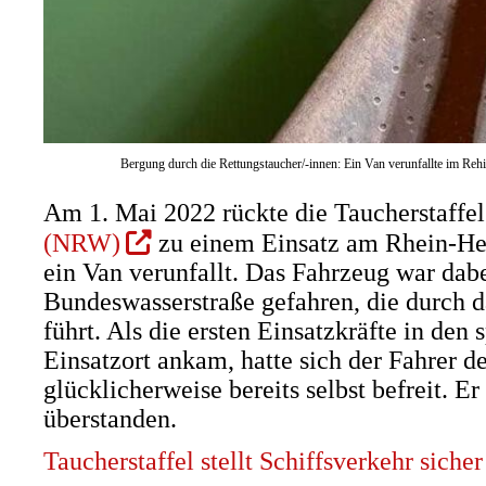
Bergung durch die Rettungstaucher/-innen: Ein Van verunfallte im Re
Am 1. Mai 2022 rückte die Taucherstaffe
(Öffnet
(NRW)
zu einem Einsatz am Rhein-Her
in
ein Van verunfallt. Das Fahrzeug war dabe
einem
Bundeswasserstraße gefahren, die durch
neuen
führt. Als die ersten Einsatzkräfte in de
Tab)
Einsatzort ankam, hatte sich der Fahrer d
glücklicherweise bereits selbst befreit. Er
überstanden.
Taucherstaffel stellt Schiffsverkehr sicher