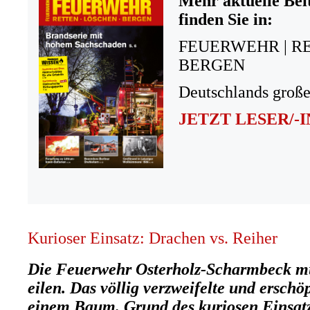
Mehr aktuelle Bei
finden Sie in:
FEUERWEHR | R
BERGEN
Deutschlands große
JETZT LESER/-
Kurioser Einsatz: Drachen vs. Reiher
Die Feuerwehr Osterholz-Scharmbeck mu
eilen. Das völlig verzweifelte und erschö
einem Baum. Grund des kuriosen Einsatz