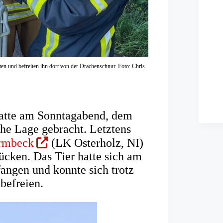
nten und befreiten ihn dort von der Drachenschnur. Foto: Chris
hatte am Sonntagabend, dem
iche Lage gebracht. Letztens
(Öffnet
armbeck
(LK Osterholz, NI)
in
ücken. Das Tier hatte sich am
einem
angen und konnte sich trotz
neuen
befreien.
Tab)