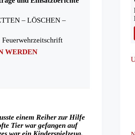
träge und Einsatzberichte
ETTEN – LÖSCHEN –
 Feuerwehrzeitschrift
IN WERDEN
U
sste einem Reiher zur Hilfe
pfte Tier war gefangen auf
es war ein Kinderspielzeug.
N