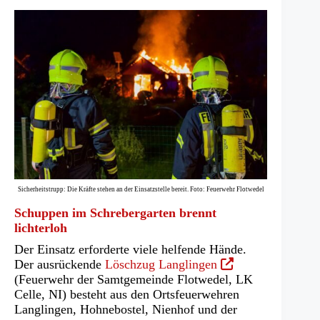
Sicherheitstrupp: Die Kräfte stehen an der Einsatzstelle bereit. Foto: Feuerwehr Flotwedel
Schuppen im Schrebergarten brennt
lichterloh
Der Einsatz erforderte viele helfende Hände.
(Öffnet
Der ausrückende
Löschzug Langlingen
in
(Feuerwehr der Samtgemeinde Flotwedel, LK
einem
Celle, NI) besteht aus den Ortsfeuerwehren
neuen
Langlingen, Hohnebostel, Nienhof und der