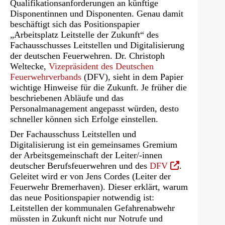
Qualifikationsanforderungen an künftige
Disponentinnen und Disponenten. Genau damit
beschäftigt sich das Positionspapier
„Arbeitsplatz Leitstelle der Zukunft“ des
Fachausschusses Leitstellen und Digitalisierung
der deutschen Feuerwehren. Dr. Christoph
Weltecke,
Vizepräsident des Deutschen
Feuerwehrverbands
(DFV), sieht in dem Papier
wichtige Hinweise für die Zukunft. Je früher die
beschriebenen Abläufe und das
Personalmanagement angepasst würden, desto
schneller können sich Erfolge einstellen.
Der Fachausschuss Leitstellen und
Digitalisierung ist ein gemeinsames Gremium
der Arbeitsgemeinschaft der Leiter/-innen
(Öffnet
deutscher Berufsfeuerwehren und des
DFV
.
in
Geleitet wird er von Jens Cordes (Leiter der
einem
Feuerwehr Bremerhaven). Dieser erklärt, warum
neuen
das neue Positionspapier notwendig ist:
Tab)
Leitstellen der kommunalen Gefahrenabwehr
müssten in Zukunft nicht nur Notrufe und