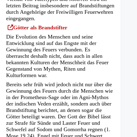
letzten Beitrag insbesondere auf Brandstiftungen
durch Angehörige der Freiwilligen Feuerwehren
eingegangen.
(Öffnet
Götter als Brandstifter
in
Die Evolution des Menschen und seine
einem
Entwicklung sind auf das Engste mit der
neuen
Gewinnung des Feuers verbunden. Es
Tab)
überrascht deshalb nicht, dass auch in allen
bekannten Kulturen der Menschheit das Feuer
Gegenstand von Mythen, Riten und
Kulturformen war.
Bereits sehr früh wird jedoch nicht nur über die
Gewinnung des Feuers durch die Menschen wie
in der Prometheus-Sage oder im Agni-Mythos
der indischen Veden erzählt, sondern auch über
Brandstiftung berichtet, an denen sogar die
Götter beteiligt waren. Der Gott der Bibel lässt
zur Strafe für Sünde und Laster Feuer und
Schwefel auf Sodom und Gomorrha regnen (1.
Mose 19,24). Engel mit Feuer und Schwert