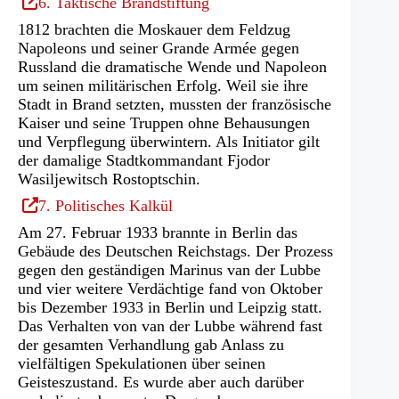
(Öffnet
6. Taktische Brandstiftung
in
1812 brachten die Moskauer dem Feldzug
einem
Napoleons und seiner Grande Armée gegen
neuen
Russland die dramatische Wende und Napoleon
Tab)
um seinen militärischen Erfolg. Weil sie ihre
Stadt in Brand setzten, mussten der französische
Kaiser und seine Truppen ohne Behausungen
und Verpflegung überwintern. Als Initiator gilt
der damalige Stadtkommandant Fjodor
Wasiljewitsch Rostoptschin.
(Öffnet
7. Politisches Kalkül
in
Am 27. Februar 1933 brannte in Berlin das
einem
Gebäude des Deutschen Reichstags. Der Prozess
neuen
gegen den geständigen Marinus van der Lubbe
Tab)
und vier weitere Verdächtige fand von Oktober
bis Dezember 1933 in Berlin und Leipzig statt.
Das Verhalten von van der Lubbe während fast
der gesamten Verhandlung gab Anlass zu
vielfältigen Spekulationen über seinen
Geisteszustand. Es wurde aber auch darüber