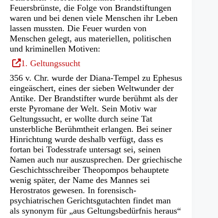
Feuersbrünste, die Folge von Brandstiftungen
waren und bei denen viele Menschen ihr Leben
lassen mussten. Die Feuer wurden von
Menschen gelegt, aus materiellen, politischen
und kriminellen Motiven:
(Öffnet
1. Geltungssucht
in
356 v. Chr. wurde der Diana-Tempel zu Ephesus
einem
eingeäschert, eines der sieben Weltwunder der
neuen
Antike. Der Brandstifter wurde berühmt als der
Tab)
erste Pyromane der Welt. Sein Motiv war
Geltungssucht, er wollte durch seine Tat
unsterbliche Berühmtheit erlangen. Bei seiner
Hinrichtung wurde deshalb verfügt, dass es
fortan bei Todesstrafe untersagt sei, seinen
Namen auch nur auszusprechen. Der griechische
Geschichtsschreiber Theopompos behauptete
wenig später, der Name des Mannes sei
Herostratos gewesen. In forensisch-
psychiatrischen Gerichtsgutachten findet man
als synonym für „aus Geltungsbedürfnis heraus“