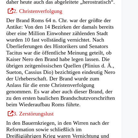
daher heute auch das abgeleitete „herostratisch“.
(Öffnet
2. Christenverfolgung
in
Der Brand Roms 64 n. Chr. war der größte der
einem
Antike: Von den 14 Bezirken der damals bereits
neuen
über eine Million Einwohner zählenden Stadt
Tab)
wurden 10 fast vollständig vernichtet. Nach
Überlieferungen des Historikers und Senators
Tacitus war die öffentliche Meinung geteilt, ob
Kaiser Nero den Brand habe legen lassen. Die
übrigen zeitgenössischen Quellen (Plinius d. Ä.,
Sueton, Cassius Dio) bezichtigen eindeutig Nero
der Urheberschaft. Der Brand wurde zum
Anlass für die erste Christenverfolgung
genommen. Es war aber auch dieser Brand, der
zu den ersten baulichen Brandschutzvorschriften
beim Wiederaufbau Roms führte.
(Öffnet
3. Zerstörungslust
in
In den Bauernkriegen, in den Wirren nach der
einem
Reformation sowie schließlich im
neuen
Dreißigjährigen Krieg waren Vernichtung und