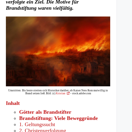
verfolgte ein Ziel. Die Motive für
Brandstiftung waren vielfältig.
Umstritten: Bis heute streiten sich Historiker darüber, ob Kaiser Nero Rom mutwillig in
(Öffnet
Brand setzen ließ. Bild: (c)
Kristian
– stock.adobe.com
in
einem
Inhalt
neuen
Tab)
Götter als Brandstifter
Brandstiftung: Viele Beweggründe
1. Geltungssucht
2. Christenverfolgung