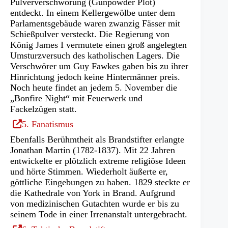
Pulververschwörung (Gunpowder Plot)
Tab)
entdeckt. In einem Kellergewölbe unter dem
Parlamentsgebäude waren zwanzig Fässer mit
Schießpulver versteckt. Die Regierung von
König James I vermutete einen groß angelegten
Umsturzversuch des katholischen Lagers. Die
Verschwörer um Guy Fawkes gaben bis zu ihrer
Hinrichtung jedoch keine Hintermänner preis.
Noch heute findet an jedem 5. November die
„Bonfire Night“ mit Feuerwerk und
Fackelzügen statt.
(Öffnet
5. Fanatismus
in
Ebenfalls Berühmtheit als Brandstifter erlangte
einem
Jonathan Martin (1782-1837). Mit 22 Jahren
neuen
entwickelte er plötzlich extreme religiöse Ideen
Tab)
und hörte Stimmen. Wiederholt äußerte er,
göttliche Eingebungen zu haben. 1829 steckte er
die Kathedrale von York in Brand. Aufgrund
von medizinischen Gutachten wurde er bis zu
seinem Tode in einer Irrenanstalt untergebracht.