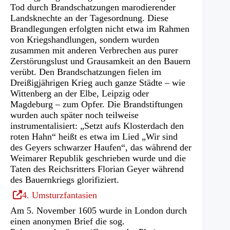
Tab)
Tod durch Brandschatzungen marodierender
Landsknechte an der Tagesordnung. Diese
Brandlegungen erfolgten nicht etwa im Rahmen
von Kriegshandlungen, sondern wurden
zusammen mit anderen Verbrechen aus purer
Zerstörungslust und Grausamkeit an den Bauern
verübt. Den Brandschatzungen fielen im
Dreißigjährigen Krieg auch ganze Städte – wie
Wittenberg an der Elbe, Leipzig oder
Magdeburg – zum Opfer. Die Brandstiftungen
wurden auch später noch teilweise
instrumentalisiert: „Setzt aufs Klosterdach den
roten Hahn“ heißt es etwa im Lied „Wir sind
des Geyers schwarzer Haufen“, das während der
Weimarer Republik geschrieben wurde und die
Taten des Reichsritters Florian Geyer während
des Bauernkriegs glorifiziert.
(Öffnet
4. Umsturzfantasien
in
Am 5. November 1605 wurde in London durch
einem
einen anonymen Brief die sog.
neuen