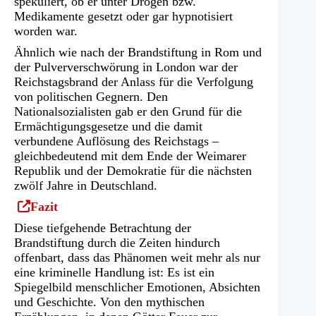
spekuliert, ob er unter Drogen bzw.
Medikamente gesetzt oder gar hypnotisiert
worden war.
Ähnlich wie nach der Brandstiftung in Rom und
der Pulververschwörung in London war der
Reichstagsbrand der Anlass für die Verfolgung
von politischen Gegnern. Den
Nationalsozialisten gab er den Grund für die
Ermächtigungsgesetze und die damit
verbundene Auflösung des Reichstags –
gleichbedeutend mit dem Ende der Weimarer
Republik und der Demokratie für die nächsten
zwölf Jahre in Deutschland.
(Öffnet
Fazit
in
Diese tiefgehende Betrachtung der
einem
Brandstiftung durch die Zeiten hindurch
neuen
offenbart, dass das Phänomen weit mehr als nur
Tab)
eine kriminelle Handlung ist: Es ist ein
Spiegelbild menschlicher Emotionen, Absichten
und Geschichte. Von den mythischen