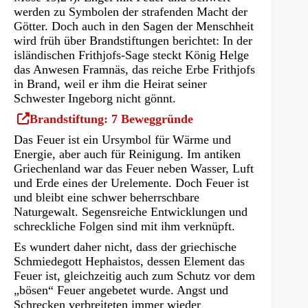
werden zu Symbolen der strafenden Macht der
Götter. Doch auch in den Sagen der Menschheit
wird früh über Brandstiftungen berichtet: In der
isländischen Frithjofs-Sage steckt König Helge
das Anwesen Framnäs, das reiche Erbe Frithjofs
in Brand, weil er ihm die Heirat seiner
Schwester Ingeborg nicht gönnt.
(Öffnet
Brandstiftung: 7 Beweggründe
in
Das Feuer ist ein Ursymbol für Wärme und
einem
Energie, aber auch für Reinigung. Im antiken
neuen
Griechenland war das Feuer neben Wasser, Luft
Tab)
und Erde eines der Urelemente. Doch Feuer ist
und bleibt eine schwer beherrschbare
Naturgewalt. Segensreiche Entwicklungen und
schreckliche Folgen sind mit ihm verknüpft.
Es wundert daher nicht, dass der griechische
Schmiedegott Hephaistos, dessen Element das
Feuer ist, gleichzeitig auch zum Schutz vor dem
„bösen“ Feuer angebetet wurde. Angst und
Schrecken verbreiteten immer wieder