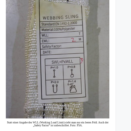
Statt einer Angabe des WLL (Working Load Limit) sieht man nur ein leeres Feld. Auch der
„Safety Factor“ ist unbeschriftet. Foto: FSA.