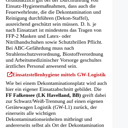
Grundsätzlich gilt bei der Durchführung von
Einsatz-Hygienemaßnahmen, dass auch die
Feuerwehrleute, die die Dekontamination und
Reinigung durchführen (Dekon-Staffel),
ausreichend geschützt sein müssen. D. h. je
nach Einsatzart ist mindestens das Tragen von
FFP-2 Masken und Latex- oder
Nitrilhandschuhen sowie Schutzbrillen Pflicht.
Bei ABC-Gefährdung muss nach
Strahlenschutzverordnung, Biostoffverordnung
und Arbeitsmedizinischer Vorsorge geschultes
ärztliches Personal anwesend sein.
(Öffnet
Einsatzstellenhygiene mittels GW-Logistik
in
Wie bei einem Dekontaminationsplatz wird auch
einem
hier ein eigener Einsatzabschnitt gebildet. Die
neuen
FF Falkensee (LK Havelland, BB)
greift dabei
Tab)
zur Schwarz/Weiß-Trennung auf einen eigenen
Gerätewagen Logistik (GW-L1) zurück, der
einerseits alle wichtigen
Dekontaminationseinheiten mitbringt und
andererseits selbst als Ort der Dekontamination