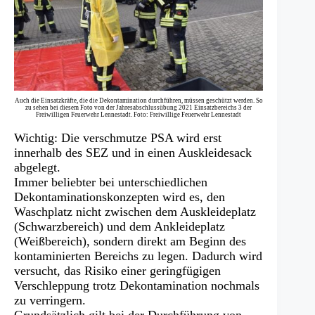
Auch die Einsatzkräfte, die die Dekontamination durchführen, müssen geschützt werden. So
zu sehen bei diesem Foto von der Jahresabschlussübung 2021 Einsatzbereichs 3 der
Freiwilligen Feuerwehr Lennestadt. Foto: Freiwillige Feuerwehr Lennestadt
Wichtig: Die verschmutze PSA wird erst
innerhalb des SEZ und in einen Auskleidesack
abgelegt.
Immer beliebter bei unterschiedlichen
Dekontaminationskonzepten wird es, den
Waschplatz nicht zwischen dem Auskleideplatz
(Schwarzbereich) und dem Ankleideplatz
(Weißbereich), sondern direkt am Beginn des
kontaminierten Bereichs zu legen. Dadurch wird
versucht, das Risiko einer geringfügigen
Verschleppung trotz Dekontamination nochmals
zu verringern.