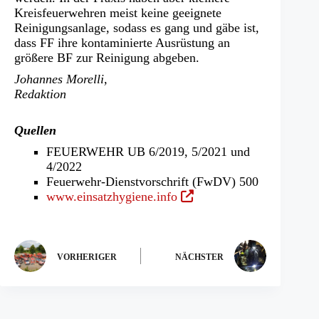
Kreisfeuerwehren meist keine geeignete
Reinigungsanlage, sodass es gang und gäbe ist,
dass FF ihre kontaminierte Ausrüstung an
größere BF zur Reinigung abgeben.
Johannes Morelli,
Redaktion
Quellen
FEUERWEHR UB 6/2019, 5/2021 und
4/2022
Feuerwehr-Dienstvorschrift (FwDV) 500
(Öffnet
www.einsatzhygiene.info
in
einem
neuen
Tab)
VORHERIGER
NÄCHSTER