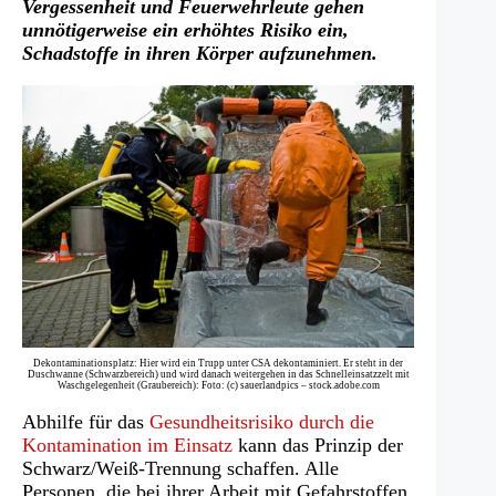
Vergessenheit und Feuerwehrleute gehen
unnötigerweise ein erhöhtes Risiko ein,
Schadstoffe in ihren Körper aufzunehmen.
Dekontaminationsplatz: Hier wird ein Trupp unter CSA dekontaminiert. Er steht in der
Duschwanne (Schwarzbereich) und wird danach weitergehen in das Schnelleinsatzzelt mit
Waschgelegenheit (Graubereich): Foto: (c) sauerlandpics – stock.adobe.com
Abhilfe für das
Gesundheitsrisiko durch die
Kontamination im Einsatz
kann das Prinzip der
Schwarz/Weiß-Trennung schaffen. Alle
Personen, die bei ihrer Arbeit mit Gefahrstoffen