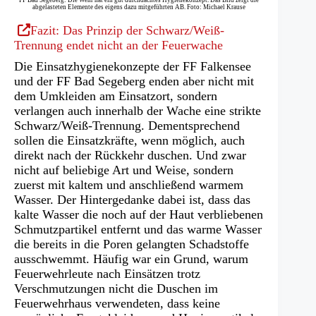
abgelasteten Elemente des eigens dazu mitgeführten AB. Foto: Michael Krause
(Öffnet
Fazit: Das Prinzip der Schwarz/Weiß-
in
Trennung endet nicht an der Feuerwache
einem
Die Einsatzhygienekonzepte der FF Falkensee
neuen
und der FF Bad Segeberg enden aber nicht mit
Tab)
dem Umkleiden am Einsatzort, sondern
verlangen auch innerhalb der Wache eine strikte
Schwarz/Weiß-Trennung. Dementsprechend
sollen die Einsatzkräfte, wenn möglich, auch
direkt nach der Rückkehr duschen. Und zwar
nicht auf beliebige Art und Weise, sondern
zuerst mit kaltem und anschließend warmem
Wasser. Der Hintergedanke dabei ist, dass das
kalte Wasser die noch auf der Haut verbliebenen
Schmutzpartikel entfernt und das warme Wasser
die bereits in die Poren gelangten Schadstoffe
ausschwemmt. Häufig war ein Grund, warum
Feuerwehrleute nach Einsätzen trotz
Verschmutzungen nicht die Duschen im
Feuerwehrhaus verwendeten, dass keine