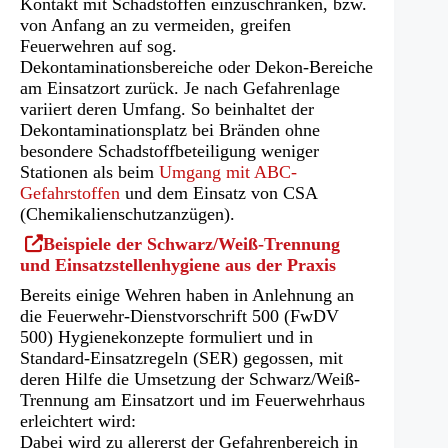
Kontakt mit Schadstoffen einzuschränken, bzw.
neuen
von Anfang an zu vermeiden, greifen
Tab)
Feuerwehren auf sog.
Dekontaminationsbereiche oder Dekon-Bereiche
am Einsatzort zurück. Je nach Gefahrenlage
variiert deren Umfang. So beinhaltet der
Dekontaminationsplatz bei Bränden ohne
besondere Schadstoffbeteiligung weniger
Stationen als beim
Umgang mit ABC-
Gefahrstoffen
und dem Einsatz von CSA
(Chemikalienschutzanzügen).
(Öffnet
Beispiele der Schwarz/Weiß-Trennung
in
und Einsatzstellenhygiene aus der Praxis
einem
Bereits einige Wehren haben in Anlehnung an
neuen
die Feuerwehr-Dienstvorschrift 500 (FwDV
Tab)
500) Hygienekonzepte formuliert und in
Standard-Einsatzregeln (SER) gegossen, mit
deren Hilfe die Umsetzung der Schwarz/Weiß-
Trennung am Einsatzort und im Feuerwehrhaus
erleichtert wird:
Dabei wird zu allererst der Gefahrenbereich in