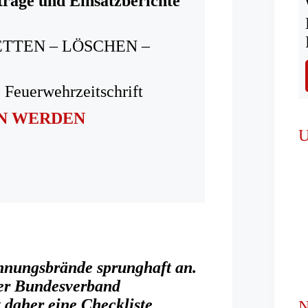
träge und Einsatzberichte
ETTEN – LÖSCHEN –
 Feuerwehrzeitschrift
IN WERDEN
U
Wohnungsbrände sprunghaft an.
er Bundesverband
 daher eine Checkliste
N