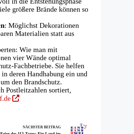
voll in die Entstehungsphase
iele größere Brände können so
en
: Möglichst Dekorationen
ren Materialien statt aus
perten: Wie man mit
enen vier Wände optimal
chutz-Fachbetriebe. Sie helfen
n in deren Handhabung ein und
d um den Brandschutz.
 Postleitzahlen sortiert,
(Öffnet
f.de
in
einem
neuen
NÄCHSTER
BEITRAG
Tab)
Feier des 112-Tages: Ein Land im