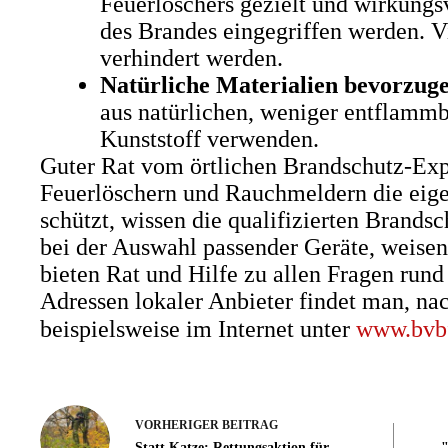
Feuerlöschers gezielt und wirkungs
des Brandes eingegriffen werden. V
verhindert werden.
Natürliche Materialien bevorzug
aus natürlichen, weniger entflammba
Kunststoff verwenden.
Guter Rat vom örtlichen Brandschutz-Ex
Feuerlöschern und Rauchmeldern die eig
schützt, wissen die qualifizierten Brands
bei der Auswahl passender Geräte, weise
bieten Rat und Hilfe zu allen Fragen run
Adressen lokaler Anbieter findet man, nach
beispielsweise im Internet unter
www.bvb
VORHERIGER
BEITRAG
Statt Katze: Rettungsaktion für
"