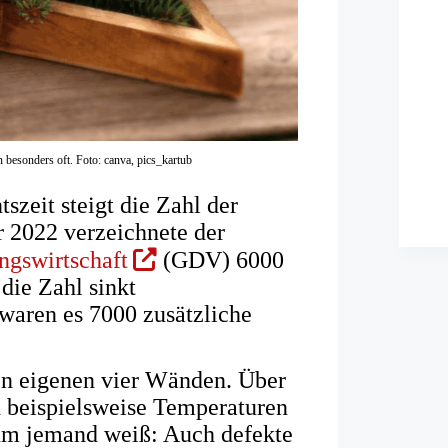
besonders oft. Foto: canva, pics_kartub
tszeit steigt die Zahl der
r 2022 verzeichnete der
(Öffnet
ngswirtschaft
(GDV) 6000
in
die Zahl sinkt
einem
 waren es 7000 zusätzliche
neuen
Tab)
den eigenen vier Wänden. Über
 beispielsweise Temperaturen
aum jemand weiß: Auch defekte