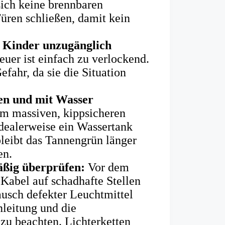
sich keine brennbaren
Türen schließen, damit kein
r Kinder unzugänglich
uer ist einfach zu verlockend.
efahr, da sie die Situation
ren und mit Wasser
em massiven, kippsicheren
idealerweise ein Wassertank
bleibt das Tannengrün länger
en.
äßig überprüfen:
Vor dem
 Kabel auf schadhafte Stellen
usch defekter Leuchtmittel
leitung und die
 zu beachten. Lichterketten