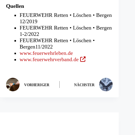
Quellen
FEUERWEHR Retten • Löschen • Bergen
12/2019
FEUERWEHR Retten • Löschen • Bergen
1-2/2022
FEUERWEHR Retten • Löschen •
Bergen11/2022
www.feuerwehrleben.de
(Öffnet
www.feuerwehrverband.de
in
einem
neuen
Tab)
VORHERIGER
NÄCHSTER