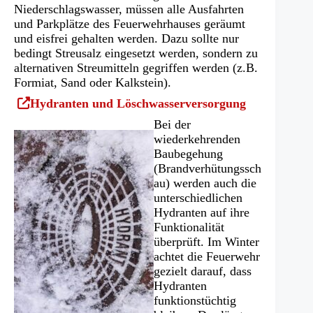
Niederschlagswasser, müssen alle Ausfahrten
und Parkplätze des Feuerwehrhauses geräumt
und eisfrei gehalten werden. Dazu sollte nur
bedingt Streusalz eingesetzt werden, sondern zu
alternativen Streumitteln gegriffen werden (z.B.
Formiat, Sand oder Kalkstein).
(Öffnet
Hydranten und Löschwasserversorgung
in
Bei der
einem
wiederkehrenden
neuen
Baubegehung
Tab)
(Brandverhütungssch
au) werden auch die
unterschiedlichen
Hydranten auf ihre
Funktionalität
überprüft. Im Winter
achtet die Feuerwehr
gezielt darauf, dass
Hydranten
funktionstüchtig