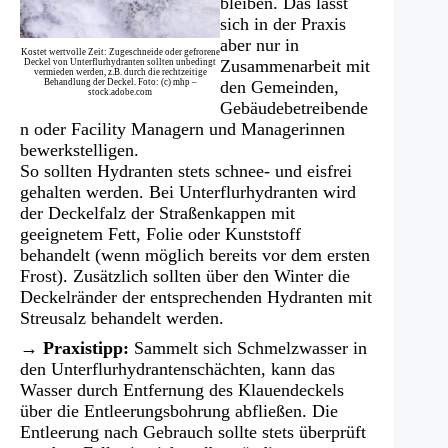
bleiben. Das lässt
sich in der Praxis
aber nur in
Kostet wertvolle Zeit: Zugeschneide oder gefrorene
Zusammenarbeit mit
Deckel von Unterflurhydranten sollten unbedingt
vermieden werden, z.B. durch die rechtzeitige
Behandlung der Deckel. Foto: (c) mhp –
den Gemeinden,
stock.adobe.com
Gebäudebetreibende
n oder Facility Managern und Managerinnen
bewerkstelligen.
So sollten Hydranten stets schnee- und eisfrei
gehalten werden. Bei Unterflurhydranten wird
der Deckelfalz der Straßenkappen mit
geeignetem Fett, Folie oder Kunststoff
behandelt (wenn möglich bereits vor dem ersten
Frost). Zusätzlich sollten über den Winter die
Deckelränder der entsprechenden Hydranten mit
Streusalz behandelt werden.
→ Praxistipp:
Sammelt sich Schmelzwasser in
den Unterflurhydrantenschächten, kann das
Wasser durch Entfernung des Klauendeckels
über die Entleerungsbohrung abfließen. Die
Entleerung nach Gebrauch sollte stets überprüft