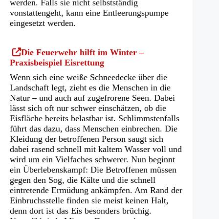
werden. Falls sie nicht selbstständig
vonstattengeht, kann eine Entleerungspumpe
eingesetzt werden.
(Öffnet
Die Feuerwehr hilft im Winter –
in
Praxisbeispiel Eisrettung
einem
Wenn sich eine weiße Schneedecke über die
neuen
Landschaft legt, zieht es die Menschen in die
Tab)
Natur – und auch auf zugefrorene Seen. Dabei
lässt sich oft nur schwer einschätzen, ob die
Eisfläche bereits belastbar ist. Schlimmstenfalls
führt das dazu, dass Menschen einbrechen. Die
Kleidung der betroffenen Person saugt sich
dabei rasend schnell mit kaltem Wasser voll und
wird um ein Vielfaches schwerer. Nun beginnt
ein Überlebenskampf: Die Betroffenen müssen
gegen den Sog, die Kälte und die schnell
eintretende Ermüdung ankämpfen. Am Rand der
Einbruchsstelle finden sie meist keinen Halt,
denn dort ist das Eis besonders brüchig.