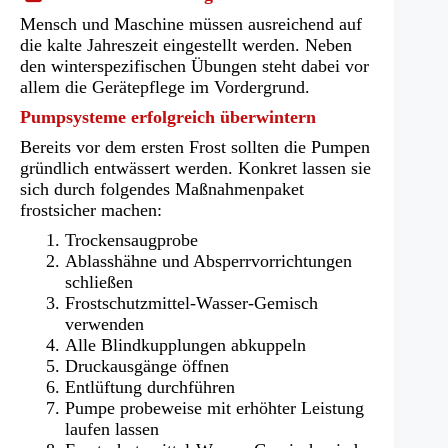
in
Mensch und Maschine müssen ausreichend auf
einem
die kalte Jahreszeit eingestellt werden. Neben
neuen
den winterspezifischen Übungen steht dabei vor
Tab)
allem die Gerätepflege im Vordergrund.
Pumpsysteme erfolgreich überwintern
Bereits vor dem ersten Frost sollten die Pumpen
gründlich entwässert werden. Konkret lassen sie
sich durch folgendes Maßnahmenpaket
frostsicher machen:
Trockensaugprobe
Ablasshähne und Absperrvorrichtungen
schließen
Frostschutzmittel-Wasser-Gemisch
verwenden
Alle Blindkupplungen abkuppeln
Druckausgänge öffnen
Entlüftung durchführen
Pumpe probeweise mit erhöhter Leistung
laufen lassen