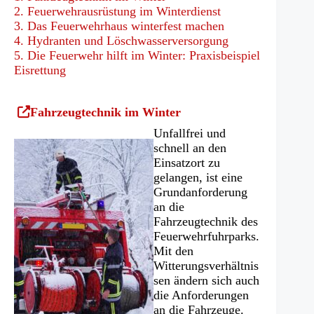
2. Feuerwehrausrüstung im Winterdienst
3. Das Feuerwehrhaus winterfest machen
4. Hydranten und Löschwasserversorgung
5. Die Feuerwehr hilft im Winter: Praxisbeispiel
Eisrettung
(Öffnet
Fahrzeugtechnik im Winter
in
Unfallfrei und
einem
schnell an den
neuen
Einsatzort zu
Tab)
gelangen, ist eine
Grundanforderung
an die
Fahrzeugtechnik des
Feuerwehrfuhrparks.
Mit den
Witterungsverhältnis
sen ändern sich auch
die Anforderungen
an die Fahrzeuge.