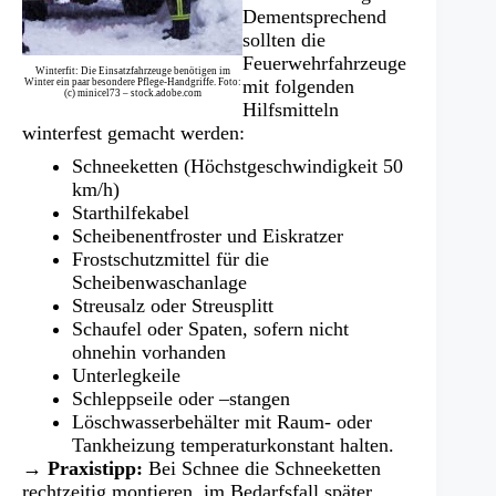
Dementsprechend
sollten die
Feuerwehrfahrzeuge
Winterfit: Die Einsatzfahrzeuge benötigen im
mit folgenden
Winter ein paar besondere Pflege-Handgriffe. Foto:
(c) minicel73 – stock.adobe.com
Hilfsmitteln
winterfest gemacht werden:
Schneeketten (Höchstgeschwindigkeit 50
km/h)
Starthilfekabel
Scheibenentfroster und Eiskratzer
Frostschutzmittel für die
Scheibenwaschanlage
Streusalz oder Streusplitt
Schaufel oder Spaten, sofern nicht
ohnehin vorhanden
Unterlegkeile
Schleppseile oder –stangen
Löschwasserbehälter mit Raum- oder
Tankheizung temperaturkonstant halten.
→ Praxistipp:
Bei Schnee die Schneeketten
rechtzeitig montieren, im Bedarfsfall später