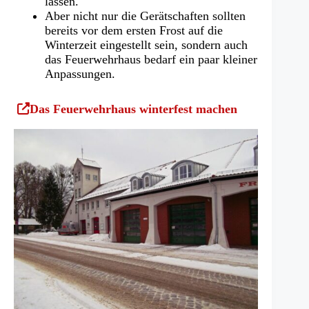
lassen.
Aber nicht nur die Gerätschaften sollten
bereits vor dem ersten Frost auf die
Winterzeit eingestellt sein, sondern auch
das Feuerwehrhaus bedarf ein paar kleiner
Anpassungen.
(Öffnet
Das Feuerwehrhaus winterfest machen
in
einem
neuen
Tab)