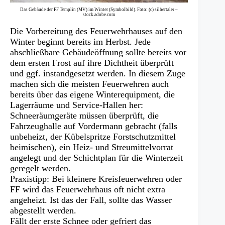
Das Gebäude der FF Templin (MV) im Winter (Symbolbild). Foto: (c) silbertaler –
stock.adobe.com
Die Vorbereitung des Feuerwehrhauses auf den
Winter beginnt bereits im Herbst. Jede
abschließbare Gebäudeöffnung sollte bereits vor
dem ersten Frost auf ihre Dichtheit überprüft
und ggf. instandgesetzt werden. In diesem Zuge
machen sich die meisten Feuerwehren auch
bereits über das eigene Winterequipment, die
Lagerräume und Service-Hallen her:
Schneeräumgeräte müssen überprüft, die
Fahrzeughalle auf Vordermann gebracht (falls
unbeheizt, der Kübelspritze Forstschutzmittel
beimischen), ein Heiz- und Streumittelvorrat
angelegt und der Schichtplan für die Winterzeit
geregelt werden.
Praxistipp: Bei kleinere Kreisfeuerwehren oder
FF wird das Feuerwehrhaus oft nicht extra
angeheizt. Ist das der Fall, sollte das Wasser
abgestellt werden.
Fällt der erste Schnee oder gefriert das