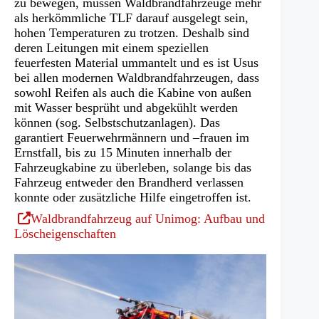
zu bewegen, müssen Waldbrandfahrzeuge mehr
als herkömmliche TLF darauf ausgelegt sein,
hohen Temperaturen zu trotzen. Deshalb sind
deren Leitungen mit einem speziellen
feuerfesten Material ummantelt und es ist Usus
bei allen modernen Waldbrandfahrzeugen, dass
sowohl Reifen als auch die Kabine von außen
mit Wasser besprüht und abgekühlt werden
können (sog. Selbstschutzanlagen). Das
garantiert Feuerwehrmännern und –frauen im
Ernstfall, bis zu 15 Minuten innerhalb der
Fahrzeugkabine zu überleben, solange bis das
Fahrzeug entweder den Brandherd verlassen
konnte oder zusätzliche Hilfe eingetroffen ist.
(Öffnet
Waldbrandfahrzeug auf Unimog: Aufbau und
in
Löscheigenschaften
einem
neuen
Tab)