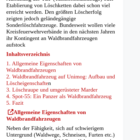
Etablierung von Löschketten dabei schon viel
erreicht werden. Den größten Löscherfolg
zeigten jedoch geländegängige
Sonderlöschfahrzeuge. Bundesweit wollen viele
Kreisfeuerwehrverbände in den nächsten Jahren
ihr Kontingent an Waldbrandfahrzeugen
aufstock
Inhaltsverzeichnis
1. Allgemeine Eigenschaften von
Waldbrandfahrzeugen
2. Waldbrandfahrzeug auf Unimog: Aufbau und
Löscheigenschafte
n
3. Löschraupe und umgerüsteter Marder
4. Spot-55: Ein Panzer als Waldbrandfahrzeug
5. Fazit
(Öffnet
Allgemeine Eigenschaften von
in
Waldbrandfahrzeugen
einem
Neben der Fähigkeit, sich auf schwierigem
neuen
Untergrund (Waldwege, Schneisen, Furten etc.)
Tab)