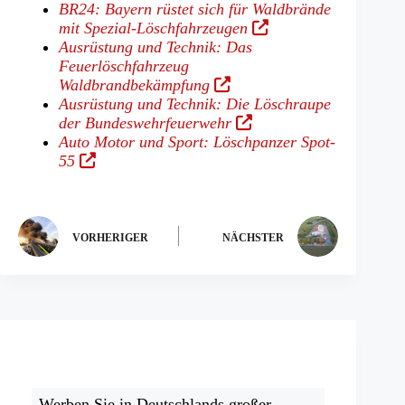
BR24: Bayern rüstet sich für Waldbrände
(Öffnet
mit Spezial-Löschfahrzeugen
in
Ausrüstung und Technik: Das
einem
Feuerlöschfahrzeug
(Öffnet
neuen
Waldbrandbekämpfung
in
Tab)
Ausrüstung und Technik: Die Löschraupe
einem
(Öffnet
der Bundeswehrfeuerwehr
neuen
in
Auto Motor und Sport: Löschpanzer Spot-
(Öffnet
Tab)
einem
55
in
neuen
einem
Tab)
neuen
Tab)
VORHERIGER
NÄCHSTER
Werben Sie in Deutschlands großer