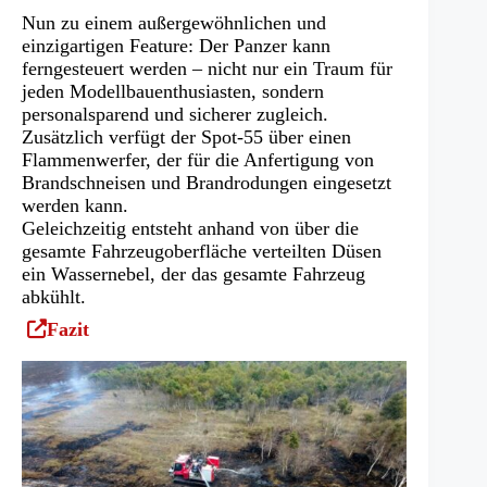
Nun zu einem außergewöhnlichen und
einzigartigen Feature: Der Panzer kann
ferngesteuert werden – nicht nur ein Traum für
jeden Modellbauenthusiasten, sondern
personalsparend und sicherer zugleich.
Zusätzlich verfügt der Spot-55 über einen
Flammenwerfer, der für die Anfertigung von
Brandschneisen und Brandrodungen eingesetzt
werden kann.
Geleichzeitig entsteht anhand von über die
gesamte Fahrzeugoberfläche verteilten Düsen
ein Wassernebel, der das gesamte Fahrzeug
abkühlt.
(Öffnet
Fazit
in
einem
neuen
Tab)