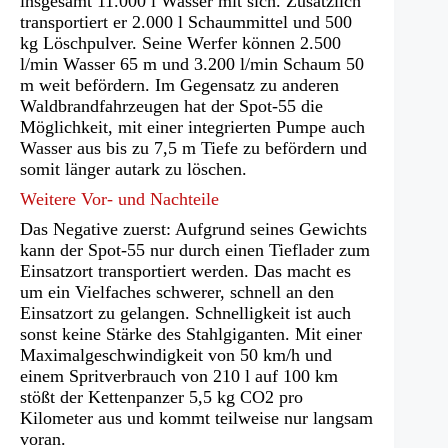
insgesamt 11.000 l Wasser mit sich. Zusätzlich
transportiert er 2.000 l Schaummittel und 500
kg Löschpulver. Seine Werfer können 2.500
l/min Wasser 65 m und 3.200 l/min Schaum 50
m weit befördern. Im Gegensatz zu anderen
Waldbrandfahrzeugen hat der Spot-55 die
Möglichkeit, mit einer integrierten Pumpe auch
Wasser aus bis zu 7,5 m Tiefe zu befördern und
somit länger autark zu löschen.
Weitere Vor- und Nachteile
Das Negative zuerst: Aufgrund seines Gewichts
kann der Spot-55 nur durch einen Tieflader zum
Einsatzort transportiert werden. Das macht es
um ein Vielfaches schwerer, schnell an den
Einsatzort zu gelangen. Schnelligkeit ist auch
sonst keine Stärke des Stahlgiganten. Mit einer
Maximalgeschwindigkeit von 50 km/h und
einem Spritverbrauch von 210 l auf 100 km
stößt der Kettenpanzer 5,5 kg CO2 pro
Kilometer aus und kommt teilweise nur langsam
voran.