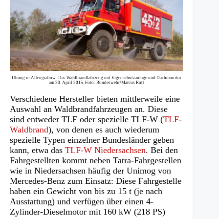
Übung in Altengrabow: Das Waldbrandfahrzeug mit Eigenschutzanlage und Dachmonitor
am 20. April 2015. Foto: Bundeswehr/Marcus Rott
Verschiedene Hersteller bieten mittlerweile eine
Auswahl an Waldbrandfahrzeugen an. Diese
sind entweder TLF oder spezielle TLF-W (
TLF-
Waldbrand
), von denen es auch wiederum
spezielle Typen einzelner Bundesländer geben
kann, etwa das
TLF-W Niedersachsen
. Bei den
Fahrgestellten kommt neben Tatra-Fahrgestellen
wie in Niedersachsen häufig der Unimog von
Mercedes-Benz zum Einsatz: Diese Fahrgestelle
haben ein Gewicht von bis zu 15 t (je nach
Ausstattung) und verfügen über einen 4-
Zylinder-Dieselmotor mit 160 kW (218 PS)