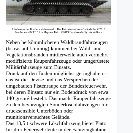
Löschraupe der Bundeswehrfeuerwehr: Das Foto stammt vom Gelände der © 2018
Bundeswehr/WTD 91 in Meppen. Foto: ©2019 Bundeswehr/Sylvia Wilkens
Neben herkömmlicheren Waldbrandfahrzeugen
(bspw. auf Unimog) kommen bei Wald- und
Vegetationsbränden mittlerweile auch vermehrt
modifizierte Raupenfahrzeuge oder umgerüstete
Militärfahrzeuge zum Einsatz.
Druck auf den Boden möglichst geringhalten –
das ist die Devise und das Versprechen der
umgebauten Pistenraupe der Bundesfeuerwehr,
bei deren Einsatz nur ein Bodendruck von etwa
140 gr/cm² besteht. Das macht Raupenfahrzeuge
zu den bevorzugten Sonderlöschfahrzeugen für
drucksensible Unterböden oder
munitionsversuchtes Gelände.
Das 13,5 t schwere Löschfahrzeug bietet Platz
für drei Feuerwehrleute in der Fahrzeugkabine