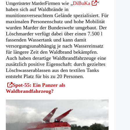
(Öffnet
Firmen wie „
DiBuKa
“
Umgerüsteter Marder
in
haben sich auf Waldbrände in
einem
munitionsverseuchtem Gelände spezialisiert. Für
neuen
maximalen Personenschutz und hohe Mobilität
Tab)
wurden Marder der Bundeswehr umgebaut. Der
Löschmarder verfügt dabei über einen 7.500 l
fassenden Wassertank und kann damit
versorgungsunabhängig je nach Wassereinsatz
für längere Zeit den Waldbrand bekämpfen.
Auch haben derartige Waldbrandfahrzeuge eine
zusätzlich positive Eigenschaft: durch gezieltes
Löschwasserablassen aus den textilen Tanks
entsteht Platz für bis zu 20 Personen.
(Öffnet
Spot-55: Ein Panzer als
in
Waldbrandfahrzeug?
einem
neuen
Tab)