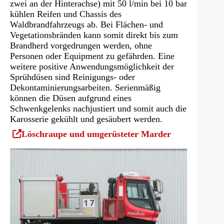
zwei an der Hinterachse) mit 50 l/min bei 10 bar
kühlen Reifen und Chassis des
Waldbrandfahrzeugs ab. Bei Flächen- und
Vegetationsbränden kann somit direkt bis zum
Brandherd vorgedrungen werden, ohne
Personen oder Equipment zu gefährden. Eine
weitere positive Anwendungsmöglichkeit der
Sprühdüsen sind Reinigungs- oder
Dekontaminierungsarbeiten. Serienmäßig
können die Düsen aufgrund eines
Schwenkgelenks nachjustiert und somit auch die
Karosserie gekühlt und gesäubert werden.
(Öffnet
Löschraupe und umgerüsteter Marder
in
einem
neuen
Tab)