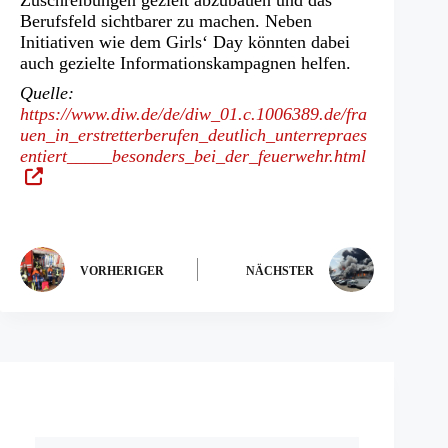
Zuschreibungen gezielt abzubauen und das
Berufsfeld sichtbarer zu machen. Neben
Initiativen wie dem Girls‘ Day könnten dabei
auch gezielte Informationskampagnen helfen.
Quelle:
https://www.diw.de/de/diw_01.c.1006389.de/fra
uen_in_erstretterberufen_deutlich_unterrepraes
(Öffnet
entiert_____besonders_bei_der_feuerwehr.html
in
einem
neuen
Tab)
VORHERIGER
NÄCHSTER