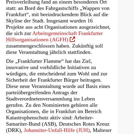
Preisverleihung fand an einem besonderen Ort
statt: an Bord des Fahrgastschiffs „Wappen von
Frankfurt“, mit beeindruckendem Blick auf die
Skyline der Stadt. Insgesamt wurden 16
Projekte aus acht Organisationen ausgezeichnet,
die sich zur
Arbeitsgemeinschaft Frankfurter
(Öffnet
Hilfsorganisationen (AGFH)
in
zusammengeschlossen haben. Zukünftig soll
einem
diese Veranstaltung jährlich stattfinden.
neuen
Die „Frankfurter Flamme“ hat das Ziel,
Tab)
innovative und vorbildliche Initiativen zu
würdigen, die entscheidend zum Wohl und zur
Sicherheit der Frankfurter Bürger beitragen.
Diese neue Veranstaltung wurde auf Basis eines
parteiübergreifenden Antrags der
Stadtverordnetenversammlung ins Leben
gerufen. Zu den Nominierten gehören alle
Organisationen, die in Frankfurt im Bereich
Katastrophenschutz aktiv sind: Arbeiter-
Samariter-Bund (ASB), Deutsches Rotes Kreuz
(DRK),
Johanniter-Unfall-Hilfe (JUH)
, Malteser