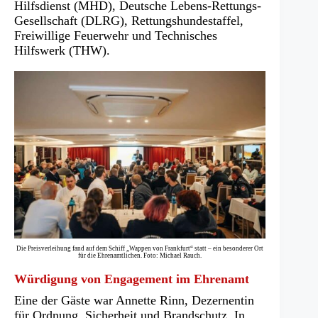
Hilfsdienst (MHD), Deutsche Lebens-Rettungs-
Gesellschaft (DLRG), Rettungshundestaffel,
Freiwillige Feuerwehr und Technisches
Hilfswerk (THW).
Die Preisverleihung fand auf dem Schiff „Wappen von Frankfurt“ statt – ein besonderer Ort
für die Ehrenamtlichen. Foto: Michael Rauch.
Würdigung von Engagement im Ehrenamt
Eine der Gäste war Annette Rinn, Dezernentin
für Ordnung, Sicherheit und Brandschutz. In