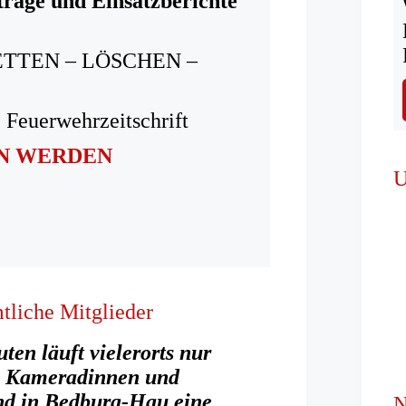
träge und Einsatzberichte
ETTEN – LÖSCHEN –
 Feuerwehrzeitschrift
IN WERDEN
U
tliche Mitglieder
en läuft vielerorts nur
e Kameradinnen und
nd in Bedburg-Hau eine
N