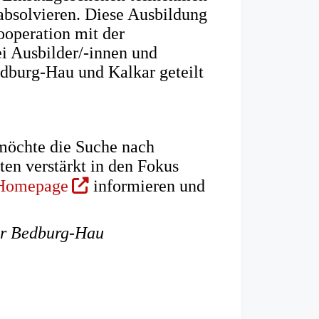
absolvieren. Diese Ausbildung
ooperation mit der
ei Ausbilder/-innen und
burg-Hau und Kalkar geteilt
möchte die Suche nach
ten verstärkt in den Fokus
(Öffnet
Homepage
informieren und
in
einem
hr Bedburg-Hau
neuen
Tab)