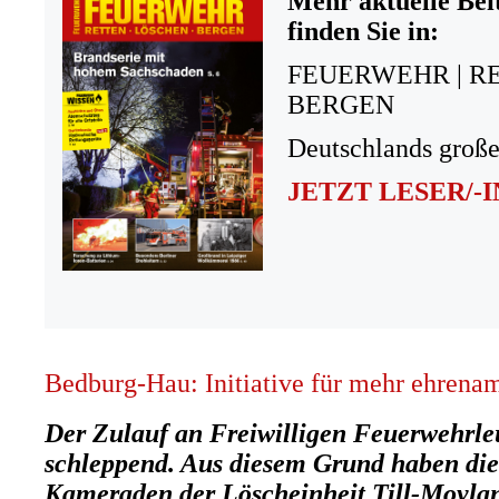
Mehr aktuelle Bei
finden Sie in:
FEUERWEHR | R
BERGEN
Deutschlands große
JETZT LESER/-
Bedburg-Hau: Initiative für mehr ehrenam
Der Zulauf an Freiwilligen Feuerwehrleut
schleppend. Aus diesem Grund haben di
Kameraden der Löscheinheit Till-Moyla