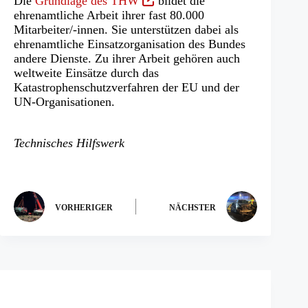
(Öffnet
Die
Grundlage des THW
bildet die
in
ehrenamtliche Arbeit ihrer fast 80.000
einem
Mitarbeiter/-innen. Sie unterstützen dabei als
neuen
ehrenamtliche Einsatzorganisation des Bundes
Tab)
andere Dienste. Zu ihrer Arbeit gehören auch
weltweite Einsätze durch das
Katastrophenschutzverfahren der EU und der
UN-Organisationen.
Technisches Hilfswerk
VORHERIGER
NÄCHSTER