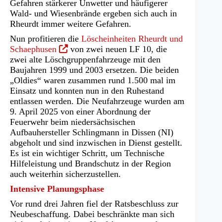
Gefahren stärkerer Unwetter und häufigerer
Wald- und Wiesenbrände ergeben sich auch in
Rheurdt immer weitere Gefahren.
Nun profitieren die
Löscheinheiten Rheurdt und
(Öffnet
Schaephusen
von zwei neuen LF 10, die
in
zwei alte Löschgruppenfahrzeuge mit den
einem
Baujahren 1999 und 2003 ersetzen. Die beiden
neuen
„Oldies“ waren zusammen rund 1.500 mal im
Tab)
Einsatz und konnten nun in den Ruhestand
entlassen werden. Die Neufahrzeuge wurden am
9. April 2025 von einer Abordnung der
Feuerwehr beim niedersächsischen
Aufbauhersteller Schlingmann in Dissen (NI)
abgeholt und sind inzwischen in Dienst gestellt.
Es ist ein wichtiger Schritt, um Technische
Hilfeleistung und Brandschutz in der Region
auch weiterhin sicherzustellen.
Intensive Planungsphase
Vor rund drei Jahren fiel der Ratsbeschluss zur
Neubeschaffung. Dabei beschränkte man sich