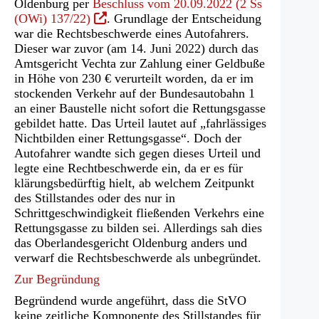
Oldenburg per
Beschluss vom 20.09.2022 (2 Ss
(Öffnet
(OWi) 137/22)
. Grundlage der Entscheidung
in
war die Rechtsbeschwerde eines Autofahrers.
einem
Dieser war zuvor (am 14. Juni 2022) durch das
neuen
Amtsgericht Vechta zur Zahlung einer Geldbuße
Tab)
in Höhe von 230 € verurteilt worden, da er im
stockenden Verkehr auf der Bundesautobahn 1
an einer Baustelle nicht sofort die Rettungsgasse
gebildet hatte. Das Urteil lautet auf „fahrlässiges
Nichtbilden einer Rettungsgasse“. Doch der
Autofahrer wandte sich gegen dieses Urteil und
legte eine Rechtbeschwerde ein, da er es für
klärungsbedürftig hielt, ab welchem Zeitpunkt
des Stillstandes oder des nur in
Schrittgeschwindigkeit fließenden Verkehrs eine
Rettungsgasse zu bilden sei. Allerdings sah dies
das Oberlandesgericht Oldenburg anders und
verwarf die Rechtsbeschwerde als unbegründet.
Zur Begründung
Begründend wurde angeführt, dass die StVO
keine zeitliche Komponente des Stillstandes für