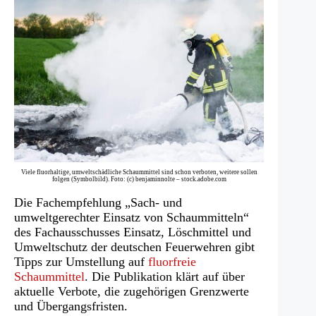
Viele fluorhaltige, umweltschädliche Schaummittel sind schon verboten, weitere sollen
folgen (Symbolbild). Foto: (c) benjaminnolte – stock.adobe.com
Die Fachempfehlung „Sach- und
umweltgerechter Einsatz von Schaummitteln“
des Fachausschusses Einsatz, Löschmittel und
Umweltschutz der deutschen Feuerwehren gibt
Tipps zur Umstellung auf
fluorfreie
Schaummittel
. Die Publikation klärt auf über
aktuelle Verbote, die zugehörigen Grenzwerte
und Übergangsfristen.