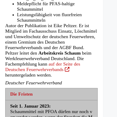
Meldepflicht für PFAS-haltige
Schaummittel
Leistungsfähigkeit von fluorfreien
Schaummitteln
Autor der Publikation ist Eike Peltzer. Er ist
Mitglied im Fachausschuss Einsatz, Löschmittel
und Umweltschutz der deutschen Feuerwehren,
einem Gremium des Deutschen
Feuerwehrverbands und der AGBF Bund.
Peltzer leitet den
Arbeitskreis Schaum
beim
Werkfeuerwehrverband Deutschland. Die
Fachempfehlung kann
auf der Seite des
(Öffnet
Deutschen Feuerwehrverbands
in
heruntergeladen werden.
einem
Deutscher Feuerwehrverband
neuen
Tab)
Die Fristen
Seit 1. Januar 2023:
Schaummittel mit PFOA dürfen nur noch v
erwendet werden, wenn der Standort die M