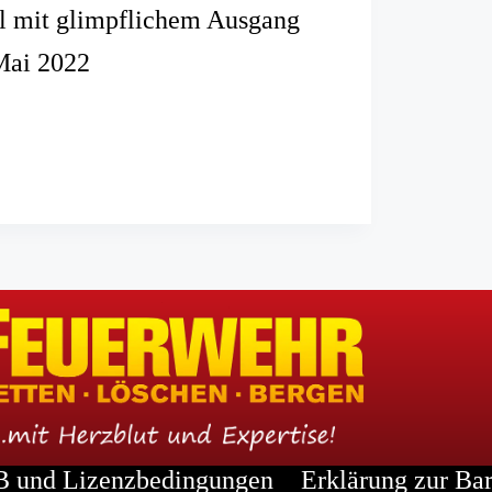
l mit glimpflichem Ausgang
Mai 2022
all
hem
 und Lizenzbedingungen
Erklärung zur Bar