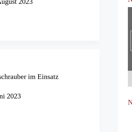
August 2023
seinsatz
s
illstand
chrauber im Einsatz
uni 2023
N
hubschrauber
t