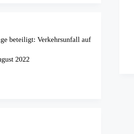
e beteiligt: Verkehrsunfall auf
ugust 2022
e
nfall