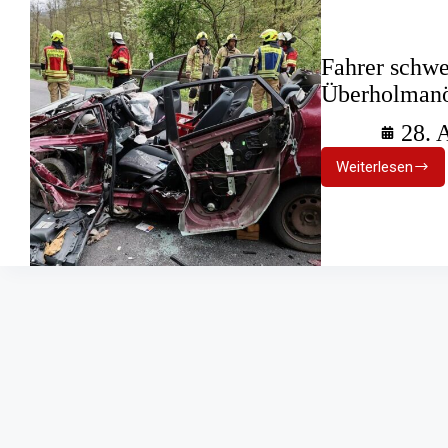
Fahrer schwe
Überholman
28. 
Weiterlesen
Fahrer
schwer
verletzt:
Fehlgesch
Überholm