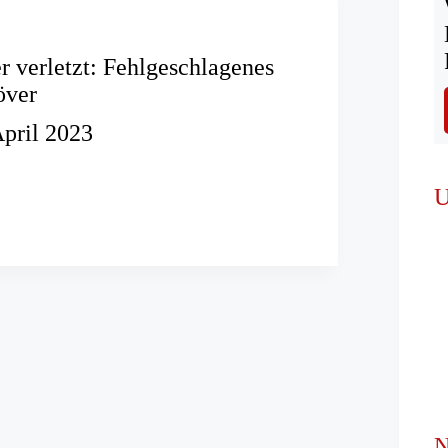
r verletzt: Fehlgeschlagenes
över
April 2023
U
lagenes
anöver
N