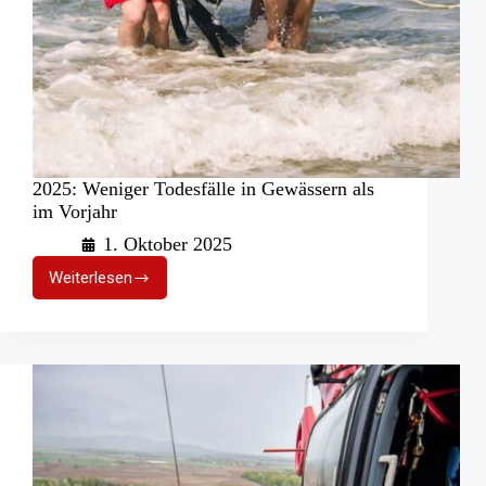
2025: Weniger Todesfälle in Gewässern als
im Vorjahr
1. Oktober 2025
Weiterlesen
2025:
Weniger
Todesfälle
in
Gewässern
als
im
Vorjahr