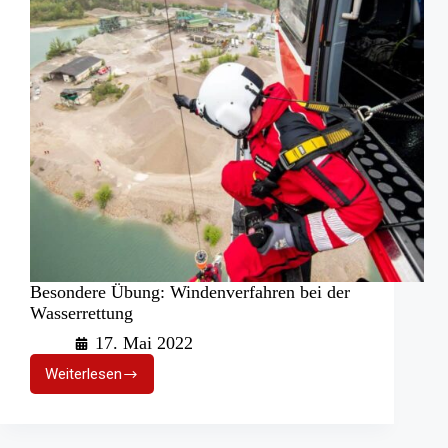
Besondere Übung: Windenverfahren bei der
Wasserrettung
17. Mai 2022
Weiterlesen
Besondere
Übung:
Windenverfahren
bei