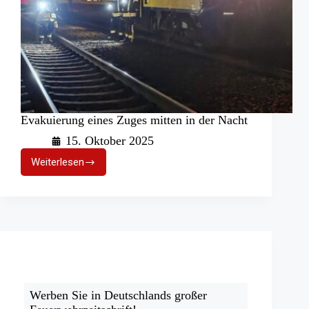
Evakuierung eines Zuges mitten in der Nacht
15. Oktober 2025
Weiterlesen
Evakuierung
eines
Zuges
mitten
in
der
Nacht
Werben Sie in Deutschlands großer