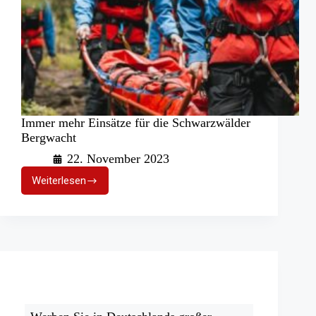
Immer mehr Einsätze für die Schwarzwälder
Bergwacht
22. November 2023
Weiterlesen
Immer
mehr
Einsätze
für
die
Schwarzwälder
Bergwacht