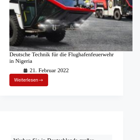
Deutsche Technik für die Flughafenfeuerwehr
in Nigeria
21. Februar 2022
Weiterlesen
Deutsche
Technik
für
die
Flughafenfeuerwehr
in
Nigeria