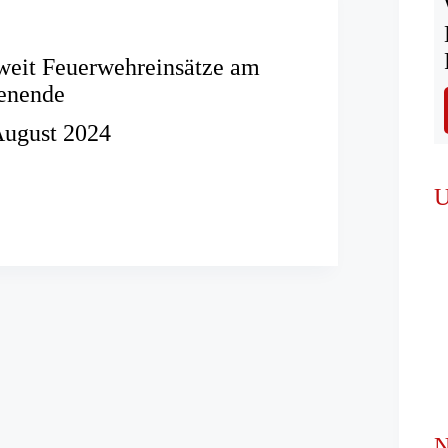
weit Feuerwehreinsätze am
enende
August 2024
ndweit
einsätze
U
nde
N