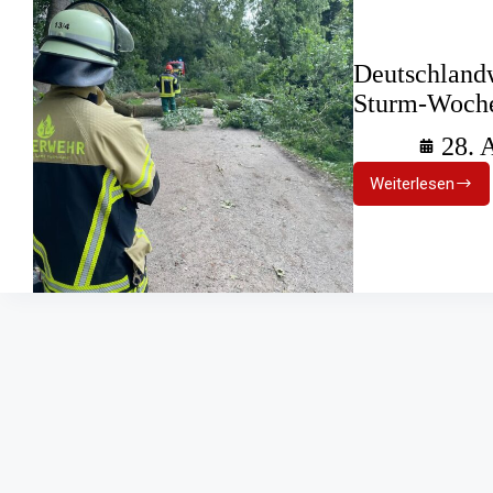
Deutschland
Sturm-Woch
28. 
Weiterlesen
Deutschla
Feuerwehr
am
Sturm-
Wochene