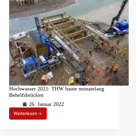
Hochwasser 2021: THW baute monatelang
Behelfsbrücken
26. Januar 2022
Weiterlesen
Hochwasser
2021:
THW
baute