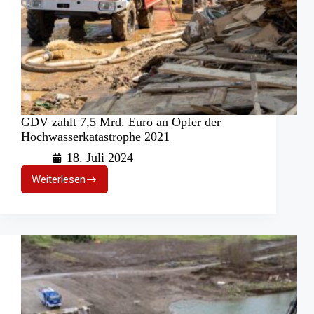
GDV zahlt 7,5 Mrd. Euro an Opfer der
Hochwasserkatastrophe 2021
18. Juli 2024
Weiterlesen
GDV
zahlt
7,5
Mrd.
Euro
an
Opfer
der
Hochwasserkatastrophe
2021