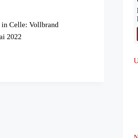
 in Celle: Vollbrand
ai 2022
ter
U
N