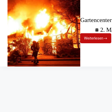
Gartencenter
2. M
Weiterlesen
Gartencen
in
Celle:
Vollbrand