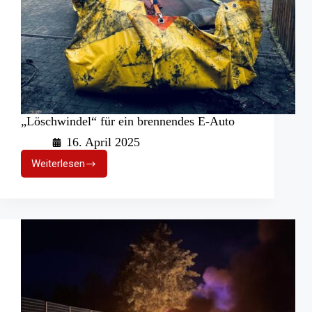
„Löschwindel“ für ein brennendes E-Auto
16. April 2025
Weiterlesen
„Löschwindel“
für
ein
brennendes
E-
Auto