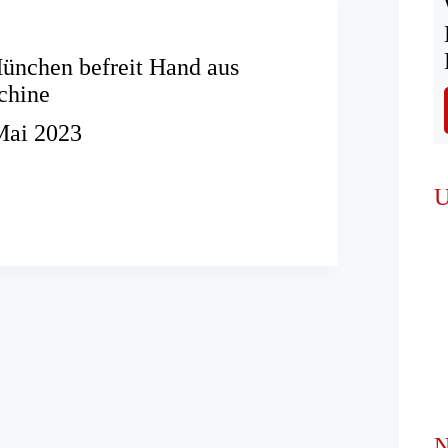
ünchen befreit Hand aus
chine
Mai 2023
r
U
aschine
N