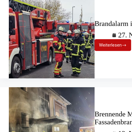
Brandalarm 
27. 
Weiterlesen
Brandala
im
Schulzen
Oberpleis
Brennende Mü
Fassadenbra