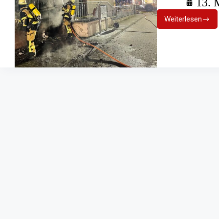
13. 
Weiterlesen
Brennend
Mülltonne
versursac
Fassaden