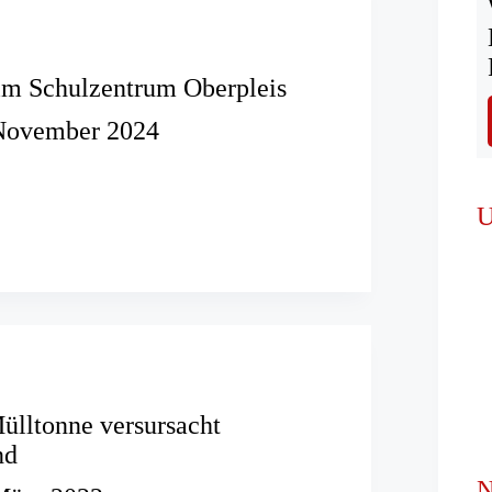
im Schulzentrum Oberpleis
November 2024
rm
U
trum
lltonne versursacht
nd
N