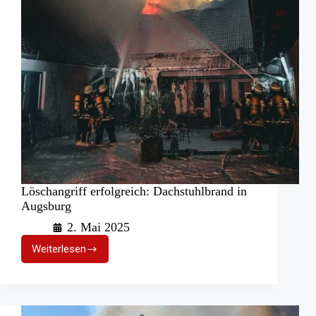
Löschangriff erfolgreich: Dachstuhlbrand in
Augsburg
2. Mai 2025
Weiterlesen
Löschangriff
erfolgreich:
Dachstuhlbrand
in
Augsburg