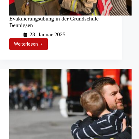
Evakuierungsübung in der Grundschule
Bennigsen
23. Januar 2025
Weiterlesen
Evakuierungsübung
in
der
Grundschule
Bennigsen