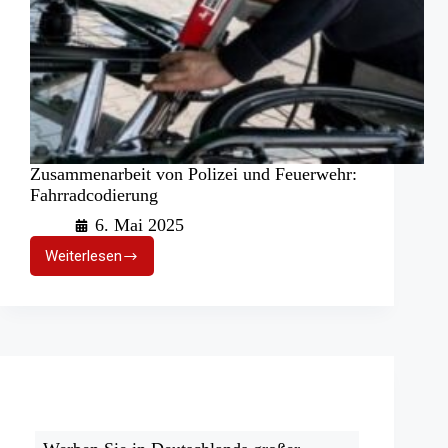
Zusammenarbeit von Polizei und Feuerwehr:
Fahrradcodierung
6. Mai 2025
Weiterlesen
Zusammenarbeit
von
Polizei
und
Feuerwehr:
Fahrradcodierung