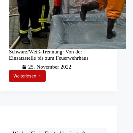
Schwarz/Weiß-Trennung: Von der
Einsatzstelle bis zum Feuerwehrhaus
25. November 2022
Weiterlesen
Schwarz/Weiß-
Trennung:
Von
der
Einsatzstelle
bis
zum
Feuerwehrhaus