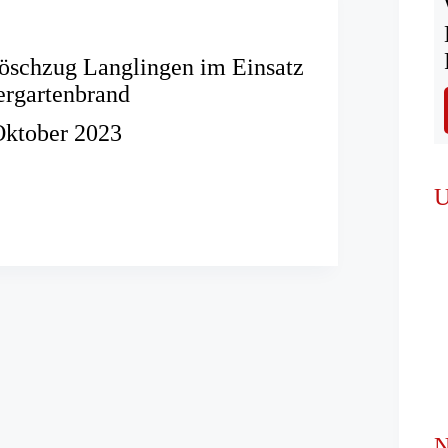
öschzug Langlingen im Einsatz
ergartenbrand
Oktober 2023
U
n
artenbrand
N