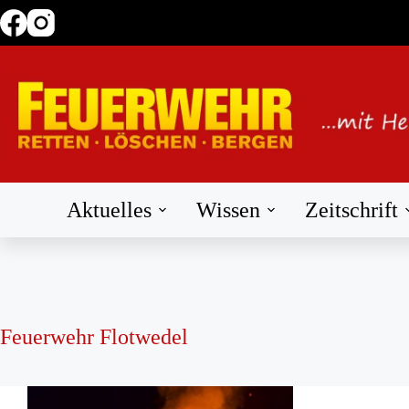
Zum
Inhalt
springen
Aktuelles
Wissen
Zeitschrift
Feuerwehr Flotwedel