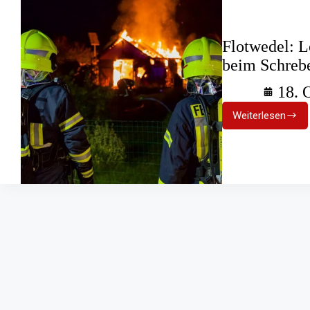
Flotwedel: L
beim Schreb
18. 
Weiterlesen
Flotwedel:
Löschzug
Langlinge
im
Einsatz
beim
Schreberg