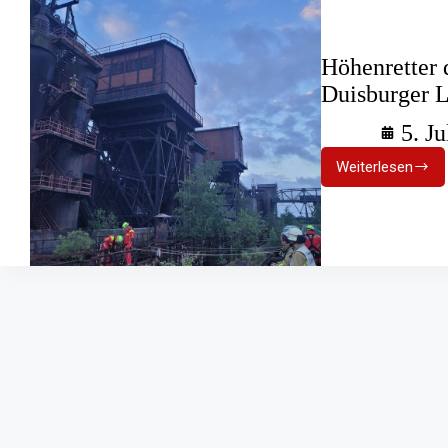
Höhenretter
Duisburger L
5. Ju
Weiterlesen
Höhenrett
der
BF
Oberhaus
im
Duisburge
Landschaf