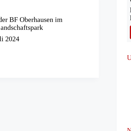
 der BF Oberhausen im
andschaftspark
li 2024
er
U
en
r
tspark
N