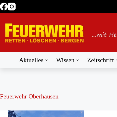
Zum
Inhalt
springen
Aktuelles
Wissen
Zeitschrift
Feuerwehr Oberhausen