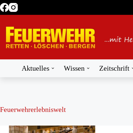
Zum
Inhalt
springen
Aktuelles
Wissen
Zeitschrift
Feuerwehrerlebniswelt