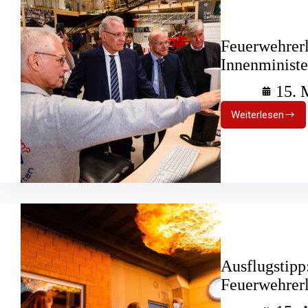
Feuerwehrer
Innenminist
15. 
Weiterlesen
Feuerwehr
empfing
Innenmini
Joachim
Herrmann
Ausflugstipp
Feuerwehrerl