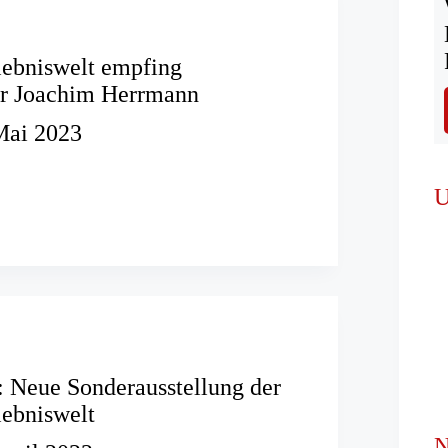
lebniswelt empfing
er Joachim Herrmann
Mai 2023
erlebniswelt
U
ster
: Neue Sonderausstellung der
ebniswelt
N