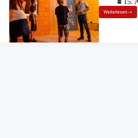
15. 
Weiterlesen
Ausflugsti
Neue
Sonderaus
der
Feuerwehr