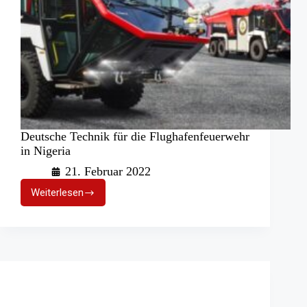
Deutsche Technik für die Flughafenfeuerwehr
in Nigeria
21. Februar 2022
Weiterlesen
Deutsche
Technik
für
die
Flughafenfeuerwehr
in
Nigeria