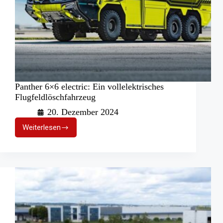
Panther 6×6 electric: Ein vollelektrisches
Flugfeldlöschfahrzeug
20. Dezember 2024
Weiterlesen
Panther
6×6
electric:
Ein
vollelektrisches
Flugfeldlöschfahrzeug