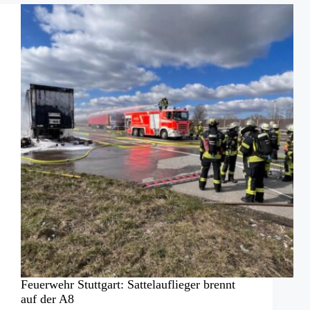
RT
auf
Flughäfen
Feuerwehr Stuttgart: Sattelauflieger brennt
auf der A8