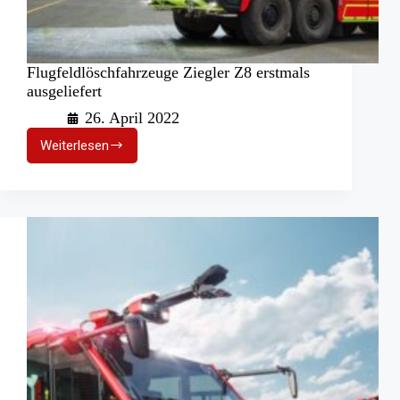
Flugfeldlöschfahrzeuge Ziegler Z8 erstmals
ausgeliefert
26. April 2022
Weiterlesen
Flugfeldlöschfahrzeuge
Ziegler
Z8
erstmals
ausgeliefert