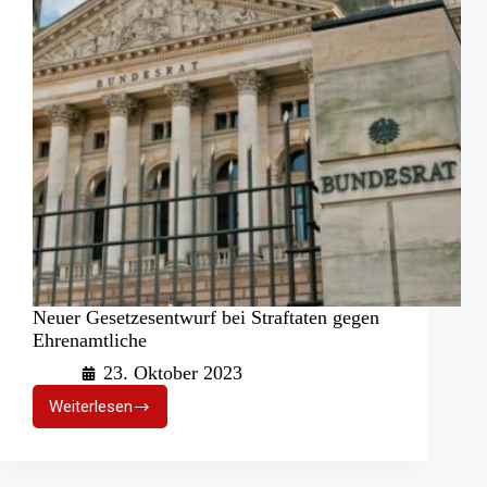
Neuer Gesetzesentwurf bei Straftaten gegen
Ehrenamtliche
23. Oktober 2023
Weiterlesen
Neuer
Gesetzesentwurf
bei
Straftaten