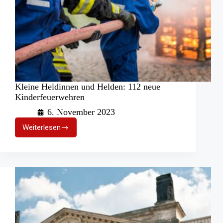
Kleine Heldinnen und Helden: 112 neue
Kinderfeuerwehren
6. November 2023
Weiterlesen
Kleine
Heldinnen
und
Helden:
112
neue
Kinderfeuerwehren