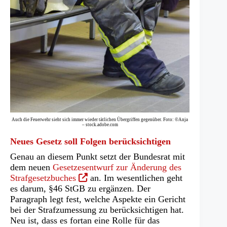
Auch die Feuerwehr sieht sich immer wieder tätlichen Übergriffen gegenüber. Foto: ©Anja
– stock.adobe.com
Neues Gesetz soll Folgen berücksichtigen
Genau an diesem Punkt setzt der Bundesrat mit
dem neuen
Gesetzesentwurf zur Änderung des
(Öffnet
Strafgesetzbuches
an. Im wesentlichen geht
in
es darum, §46 StGB zu ergänzen. Der
einem
Paragraph legt fest, welche Aspekte ein Gericht
neuen
bei der Strafzumessung zu berücksichtigen hat.
Tab)
Neu ist, dass es fortan eine Rolle für das